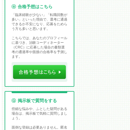
合格予想はこちら
「臨床経験が少ない」「転職回数が
多い」といった理由で、選考に通過
できるか不安になり、応募をためら
う方も多いと思います。
こちらでは、あなたのプロフィール
に基づき、治験コーディネーター
（CRC）に応募した場合の書類選
考の通過率や面接の合格率を予測し
ます。
掲示板で質問をする
些細な悩みや、ふとした疑問がある
場合は、掲示板で気軽に質問しまし
ょう。
面倒な登録は必要ありません。匿名