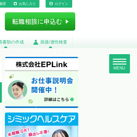
履歴
お気に入り
ログイン
募書類の作成
募書類の作成
面接/適性検査
面接/適性検査
toggle
navigatio
MENU