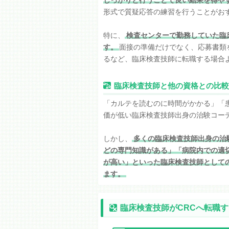
形式で質疑応答の練習を行うことがお
特に、
検査センターで勤務していた臨
す。
面接の準備だけでなく、応募書類
るなど、臨床検査技師に転職する場合
臨床検査技師と他の資格との比較
「カルテを読むのに時間がかかる」「
価が低い臨床検査技師出身の治験コーデ
しかし、
多くの臨床検査技師出身の治
どの専門知識がある」「病院内での適
が高い」といった臨床検査技師として
ます。
臨床検査技師がCRCへ転職