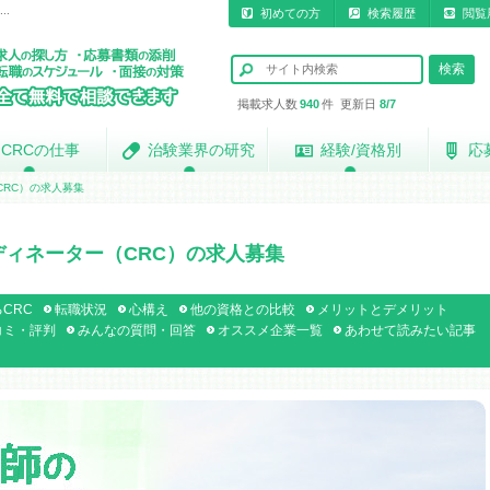
..
初めての方
検索履歴
閲覧
掲載求人数
940
件 更新日
8/7
CRCの仕事
CRCの仕事
治験業界の研究
治験業界の研究
経験/資格別
経験/資格別
応
応
RC）の求人募集
ィネーター（CRC）の求人募集
CRC
転職状況
心構え
他の資格との比較
メリットとデメリット
コミ・評判
みんなの質問・回答
オススメ企業一覧
あわせて読みたい記事