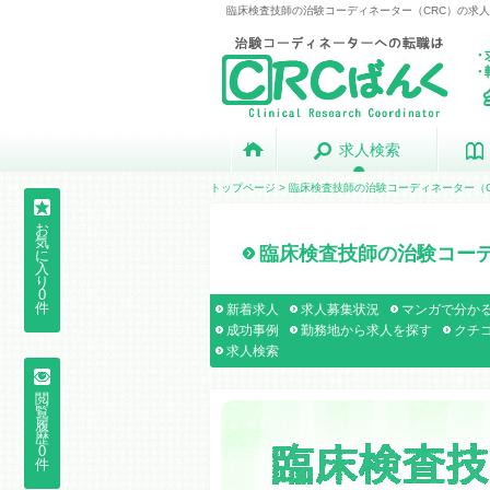
臨床検査技師の治験コーディネーター（CRC）の求人.
求人検索
求人検索
トップページ
>
臨床検査技師の治験コーディネーター（C
お
気
臨床検査技師の治験コーデ
に
入
り
0
件
新着求人
求人募集状況
マンガで分かる
成功事例
勤務地から求人を探す
クチ
求人検索
閲
覧
履
歴
0
件