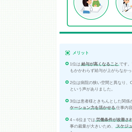
メリット
1位は
給与が高くなること
です。
もかかわらず給与が上がらなかっ
2位は病院の狭い空間と異なり、
という声がありました。
3位は患者様ときちんとした関係
ケーション力を活かせる
仕事内
4～6位までは
労働条件が改善さ
事の裁量が大きいため、
スケジ