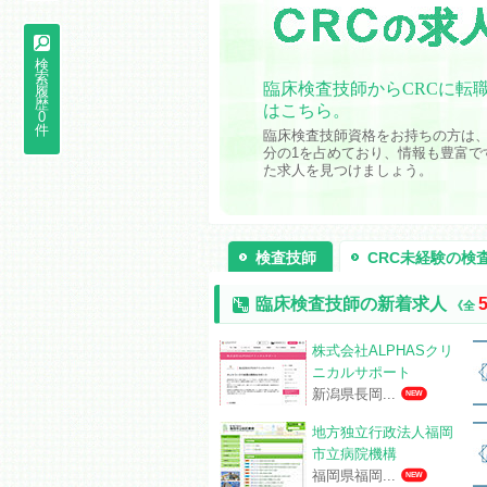
検
索
臨床検査技師からCRCに転
履
歴
はこちら。
0
件
臨床検査技師資格をお持ちの方は、
分の1を占めており、情報も豊富で
た求人を見つけましょう。
検査技師
CRC未経験の検
臨床検査技師の新着求人
《全
株式会社ALPHASクリ
ニカルサポート
新潟県長岡...
NEW
地方独立行政法人福岡
市立病院機構
福岡県福岡...
NEW