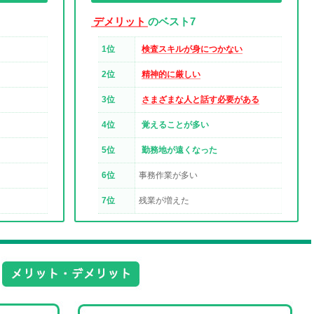
デメリット
のベスト7
1位
検査スキルが身につかない
2位
精神的に厳しい
3位
さまざまな人と話す必要がある
4位
覚えることが多い
5位
勤務地が遠くなった
6位
事務作業が多い
7位
残業が増えた