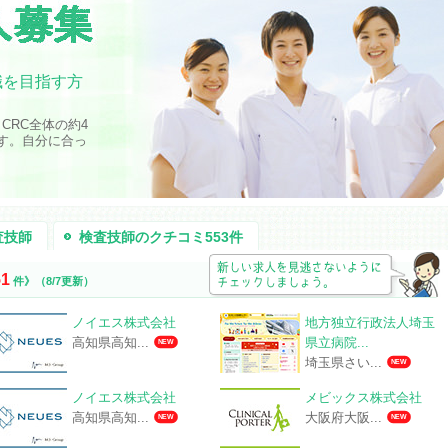
職を目指す方
CRC全体の約4
す。自分に合っ
査技師
検査技師のクチコミ553件
51
件》
（8/7更新）
ノイエス株式会社
地方独立行政法人埼玉
県立病院...
高知県高知...
NEW
埼玉県さい...
NEW
ノイエス株式会社
メビックス株式会社
高知県高知...
大阪府大阪...
NEW
NEW