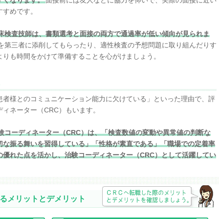
すすめです。
床検査技師は、書類選考と面接の両方で通過率が低い傾向が見られま
を第三者に添削してもらったり、適性検査の予想問題に取り組んだりす
よりも時間をかけて準備することを心がけましょう。
患者様とのコミュニケーション能力に欠けている」といった理由で、評
ィネーター（CRC）もいます。
験コーディネーター（CRC）は、「検査数値の変動や異常値の判断な
切な振る舞いを習得している」「性格が素直である」「職場での定着率
の優れた点を活かし、治験コーディネーター（CRC）として活躍してい
するメリットとデメリット