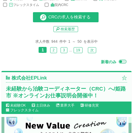
フレックスタイム
院内CRC
検索履歴
求人件数 944 件中 1 ～ 50 を表示中
1
2
3
...
19
次
新着のみ
株式会社EPLink
未経験から治験コーディネーター（CRC）へ/姫路
市 ※オンラインお仕事説明会開催中！
未経験OK
土日休み
業界大手
研修充実
フレックスタイム