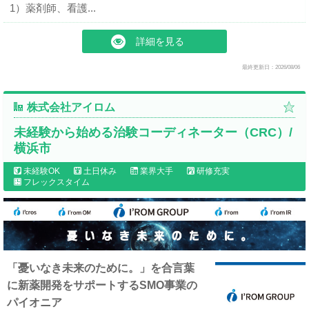
1）薬剤師、看護...
詳細を見る
最終更新日：2026/08/06
株式会社アイロム
未経験から始める治験コーディネーター（CRC）/
横浜市
未経験OK
土日休み
業界大手
研修充実
フレックスタイム
「憂いなき未来のために。」を合言葉
に新薬開発をサポートするSMO事業の
パイオニア