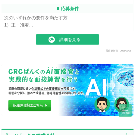
応募条件
次のいずれかの要件を満たす方
1）正・准看...
詳細を見る
最終更新日：2026/08/06
toggl
navig
MENU