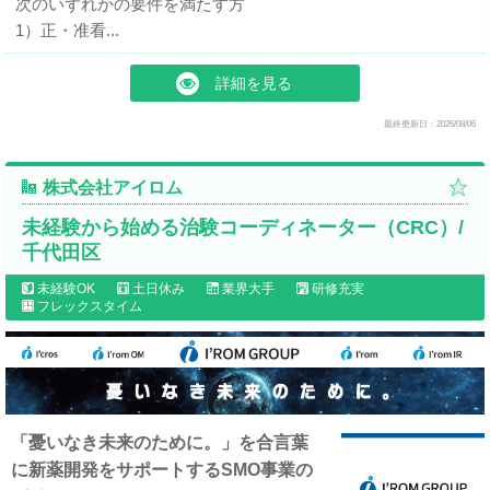
次のいずれかの要件を満たす方
1）正・准看...
詳細を見る
最終更新日：2026/08/06
株式会社アイロム
未経験から始める治験コーディネーター（CRC）/
千代田区
未経験OK
土日休み
業界大手
研修充実
フレックスタイム
「憂いなき未来のために。」を合言葉
に新薬開発をサポートするSMO事業の