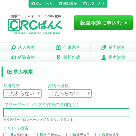
初めての方
閲覧履歴
お気に入り
求人検索
求人検索
仕事内容
仕事内容
業界研究
業界研究
経験資格
経験資格
書類作成
書類作成
選考対策
選考対策
求人検索
都道府県
資格・経験
フリーワード（社名や住所の詳細など）
※複数ワードはスペース区切りで入力できます。
こだわり検索
未経験OK
土日祝休み
業界大手
研修充実