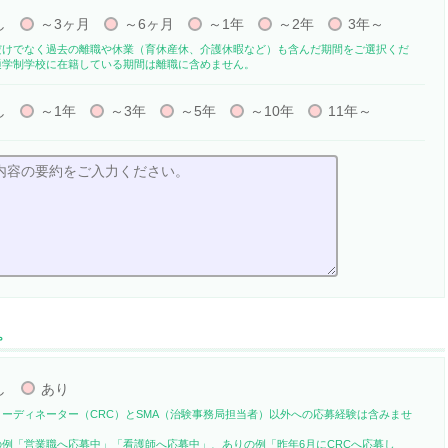
し
～3ヶ月
～6ヶ月
～1年
～2年
3年～
だけでなく過去の離職や休業（育休産休、介護休暇など）も含んだ期間をご選択くだ
通学制学校に在籍している期間は離職に含めません。
し
～1年
～3年
～5年
～10年
11年～
。
し
あり
コーディネーター（CRC）とSMA（治験事務局担当者）以外への応募経験は含みませ
の例「営業職へ応募中」「看護師へ応募中」、ありの例「昨年6月にCRCへ応募し