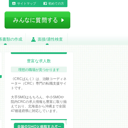
サイトマップ
初めての方
募書類の作成
募書類の作成
面接/適性検査
面接/適性検査
豊富な求人数
理想の職場が
見つかります
《CRCばんく》は、治験コーディネ
ーター（CRC）専門の転職支援サイ
トです。
大手SMOはもちろん、中小SMOや
院内CRCの求人情報も豊富に取り揃
えており、北海道から沖縄まで全国
47都道府県に対応しています。