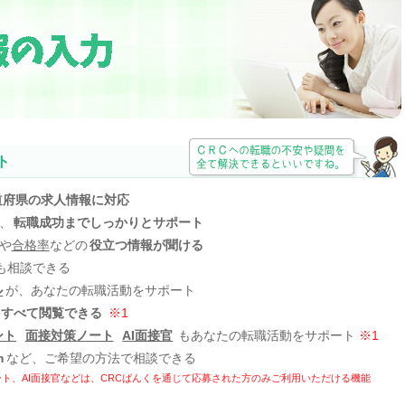
ト
道府県の求人情報に対応
、
転職成功までしっかりとサポート
や
合格率
などの
役立つ情報が聞ける
も相談できる
ル
が、あなたの転職活動をサポート
をすべて閲覧できる
※1
ント
面接対策ノート
AI面接官
もあなたの転職活動をサポート
※1
m
など、ご希望の方法で相談できる
ト、AI面接官などは、
CRCばんくを通じて応募された方のみご利用いただける機能