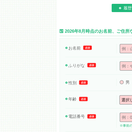
履歴
2026年8月時点のお名前、ご住
お名前
必須
ふりがな
必須
男
性別
必須
年齢
必須
電話番号
必須
※事前