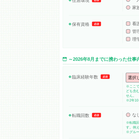
住居環境
必須
家
看
保有資格
必須
管
理
～2026年8月までに携わった仕
臨床経験年数
必須
※ここ
ども含
せん。
※2年1
な
転職回数
必須
※転職
す。例
※グル