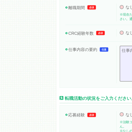
な
離職期間
必須
※現在
さい。
な
CRC経験年数
必須
仕事内容の要約
任意
転職活動の状況をご入力ください
な
応募経験
必須
※治験
ん。
※なし