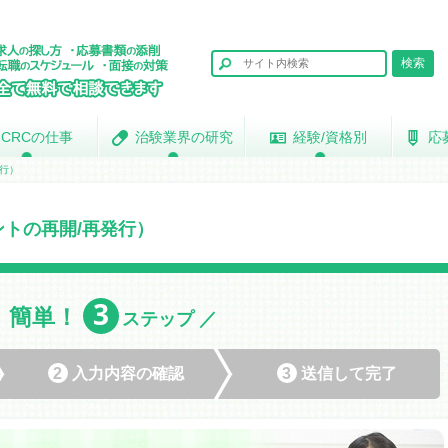
CRCの仕事
CRCの仕事
治験業界の研究
治験業界の研究
経験/資格別
経験/資格別
応
応
発行）
トの再開/再発行）
3
簡単！
＼
ステップ ／
2
入力内容の
確認
3
送信して
完了