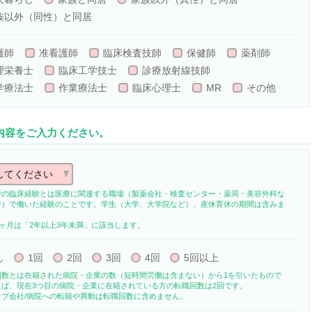
族以外（同性）と同居
護師
准看護師
臨床検査技師
保健師
薬剤師
理栄養士
臨床工学技士
診療放射線技師
学療法士
作業療法士
臨床心理士
MR
その他
事内容をご入力ください。
での臨床経験とは医療に関連する職場（製薬会社・検査センター・薬局・美容外科な
む）で働いた経験のことです。学生（大学、大学院など）、産休育休の期間は含みま
0ヶ月は「2年以上3年未満」に該当します。
し
1回
2回
3回
4回
5回以上
回数とは在籍された病院・企業の数（短時間労働は含まない）から1を引いたもので
えば、現在3つ目の病院・企業に在籍されている方の転職回数は2回です。
ープ会社/病院への転籍や異動は転職回数に含めません。