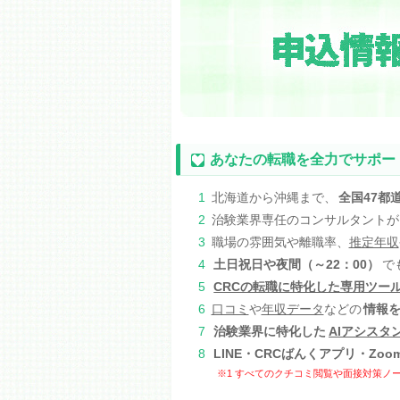
あなたの転職を全力でサポー
1
北海道から沖縄まで、
全国47都
2
治験業界専任のコンサルタントが
3
職場の雰囲気や離職率、
推定年収
4
土日祝日や夜間（～22：00）
で
5
CRCの転職に特化した専用ツー
6
口コミ
や
年収データ
などの
情報
7
治験業界に特化した
AIアシスタ
8
LINE・CRCばんくアプリ・Zoo
※1 すべてのクチコミ閲覧や面接対策ノー