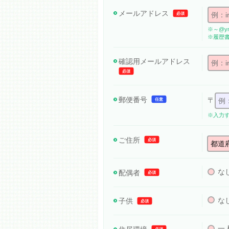
メールアドレス
必須
※～@ym
※履歴
確認用メール
アドレス
必須
郵便番号
〒
任意
※入力
ご住所
必須
な
配偶者
必須
な
子供
必須
一