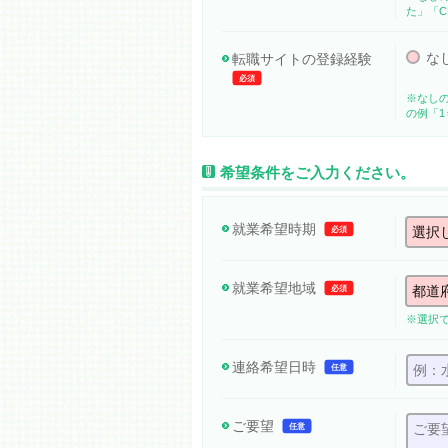
た」「C
な
転職サイトの登録経験
必須
※なし
の例「1
希望条件をご入力ください。
就業希望時期
必須
就業希望地域
必須
※選択
連絡希望日時
任意
ご要望
任意