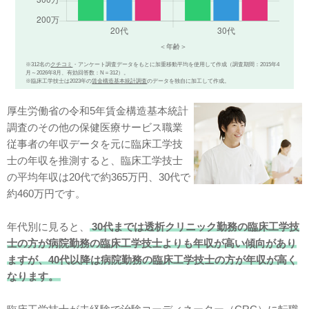
※312名の
クチコミ
・アンケート調査データをもとに加重移動平均を使用して作成（調査期間：2015年4
月～2026年8月、有効回答数：N＝312）。
※臨床工学技士は2023年の
賃金構造基本統計調査
のデータを独自に加工して作成。
厚生労働省の令和5年賃金構造基本統計
調査のその他の保健医療サービス職業
従事者の年収データを元に臨床工学技
士の年収を推測すると、臨床工学技士
の平均年収は20代で約365万円、30代で
約460万円です。
年代別に見ると、
30代までは透析クリニック勤務の臨床工学技
士の方が病院勤務の臨床工学技士よりも年収が高い傾向があり
ますが、40代以降は病院勤務の臨床工学技士の方が年収が高く
なります。