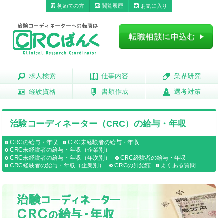
初めての方
閲覧履歴
お気に入り
求人検索
求人検索
仕事内容
仕事内容
業界研究
業界研究
経験資格
経験資格
書類作成
書類作成
選考対策
選考対策
治験コーディネーター（CRC）の給与・年収
CRCの給与・年収
CRC未経験者の給与・年収
CRC未経験者の給与・年収（企業別）
CRC未経験者の給与・年収（年次別）
CRC経験者の給与・年収
CRC経験者の給与・年収（企業別）
CRCの昇給額
よくある質問