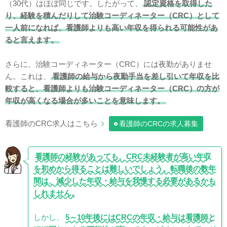
（30代）はほぼ同じです。したがって、
認定資格を取得した
り、経験を積んだりして治験コーディネーター（CRC）として
一人前になれば、看護師よりも高い年収を得られる可能性があ
ると言えます。
さらに、治験コーディネーター（CRC）には夜勤がありませ
ん。これは、
看護師の給与から夜勤手当を差し引いて年収を比
較すると、看護師よりも治験コーディネーター（CRC）の方が
年収が高くなる場合が多いことを意味します。
看護師のCRC求人はこちら
看護師のCRCの求人募集
看護師の経験があっても、CRC未経験者が高い年収
を初めから得ることは難しいでしょう。転職後の数年
間は、減少した年収・給与を我慢する必要があるかも
しれません。
しかし、
5～10年後にはCRCの年収・給与は看護師と