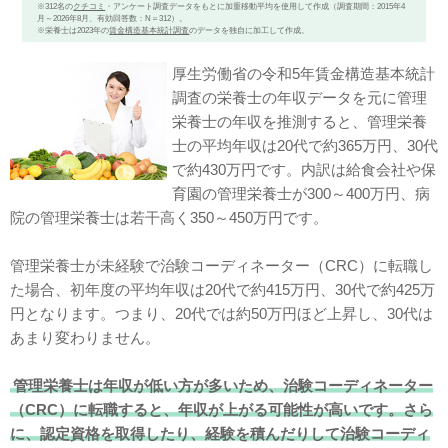
※312名の
クチコミ
・アンケート調査データをもとに加重移動平均を使用して作成（調査期間：2015年4
月～2026年8月、有効回答数：N＝312）。
※栄養士は2023年の
賃金構造基本統計調査
のデータを独自に加工して作成。
厚生労働省の令和5年賃金構造基本統計
調査の栄養士の年収データを元に管理
栄養士の年収を推測すると、管理栄養
士の平均年収は20代で約365万円、30代
で約430万円です。内訳は給食会社や保
育園の管理栄養士が300～400万円、病
院の管理栄養士は若干高く350～450万円です。
管理栄養士が未経験で治験コーディネーター（CRC）に転職し
た場合、初年度の平均年収は20代で約415万円、30代で約425万
円となります。つまり、20代では約50万円ほど上昇し、30代は
あまり変わりません。
管理栄養士は年収が低い方が多いため、治験コーディネーター
（CRC）に転職すると、年収が上がる可能性が高いです。さら
に、認定資格を取得したり、経験を積んだりして治験コーディ