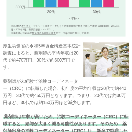
※312名の
クチコミ
・アンケート調査データをもとに加重移動平均を使用して作成（調査期間：2015年4
月～2026年8月、有効回答数：N＝312）。
※薬剤師は2023年の
賃金構造基本統計調査
のデータを独自に加工して作成。
厚生労働省の令和5年賃金構造基本統計
調査によると、薬剤師の平均年収は20
代で約470万円、30代で約600万円で
す。
薬剤師が未経験で治験コーディネータ
ー（CRC）に転職した場合、初年度の平均年収は20代で約440
万円、30代で約450万円となります。つまり、20代では約30万
円ほど、30代では約150万円ほど減少します。
薬剤師は年収が高いため、治験コーディネーター（CRC）に転
職すると、給与が大きく減る可能性があります。そのため、薬
剤師出身の治験コーディネーター（CRC）は、新卒で就職した