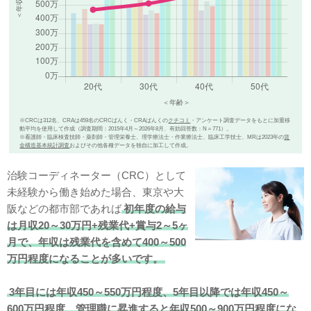
※CRCは312名、CRAは459名のCRCばんく・CRAばんくの
クチコミ
・アンケート調査データをもとに加重移
動平均を使用して作成（調査期間：2015年4月～2026年8月、有効回答数：N＝771）。
※看護師・臨床検査技師・薬剤師・管理栄養士、理学療法士・作業療法士、臨床工学技士、MRは2023年の
賃
金構造基本統計調査
およびその他各種データを独自に加工して作成。
治験コーディネーター（CRC）として
未経験から働き始めた場合、東京や大
阪などの都市部であれば
初年度の給与
は月収20～30万円+残業代+賞与2～5ヶ
月で、年収は残業代を含めて400～500
万円程度になることが多いです。
3年目には年収450～550万円程度、5年目以降では年収450～
600万円程度、管理職に昇進すると年収500～900万円程度にな