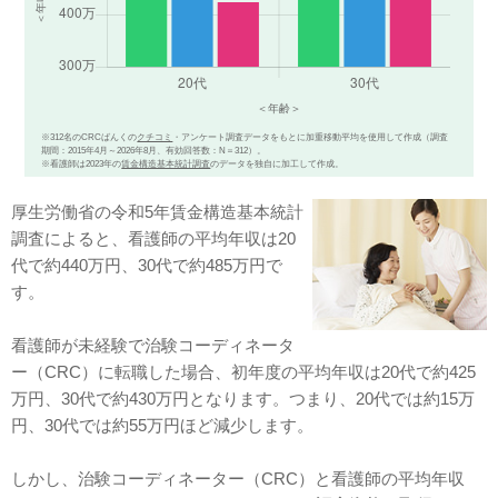
※312名のCRCばんくの
クチコミ
・アンケート調査データをもとに加重移動平均を使用して作成（調査
期間：2015年4月～2026年8月、有効回答数：N＝312）。
※看護師は2023年の
賃金構造基本統計調査
のデータを独自に加工して作成。
厚生労働省の令和5年賃金構造基本統計
調査によると、看護師の平均年収は20
代で約440万円、30代で約485万円で
す。
看護師が未経験で治験コーディネータ
ー（CRC）に転職した場合、初年度の平均年収は20代で約425
万円、30代で約430万円となります。つまり、20代では約15万
円、30代では約55万円ほど減少します。
しかし、治験コーディネーター（CRC）と看護師の平均年収