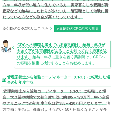
方や、年収が低い地方に住んでいる方、実家暮らしや親類が資
産家などで給与にこだわりが少ない方、管理職として治験に携
わっている方などの割合が高くなっています。
薬剤師のCRC求人はこちら
薬剤師のCRCの求人募集
CRCへの転職を考えている薬剤師は、給与・年収が
大きく下がる可能性があることを知っておく必要があ
ります。
給与・年収に重きを置く薬剤師は、CRCへ
の転職を慎重に検討することをお勧めします。
管理栄養士から治験コーディネーター（CRC）に転職した場
合の初年度年収
管理栄養士から治験コーディネーター（CRC）に転職した場
合、大企業や病院での初年度年収は約405～470万円、中小企業
やクリニックでの初年度年収は約355～420万円となります。
地
方で働く場合は、都市部よりも約0～50万円低くなることが多