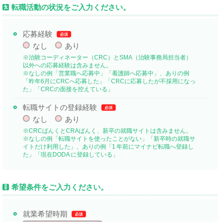
転職活動の状況をご入力ください。
応募経験
必須
なし
あり
※治験コーディネーター（CRC）とSMA（治験事務局担当者）
以外への応募経験は含みません。
※なしの例「営業職へ応募中」「看護師へ応募中」、ありの例
「昨年6月にCRCへ応募した」「CRCに応募したが不採用になっ
た」「CRCの面接を控えている」
転職サイトの登録経験
必須
なし
あり
※CRCばんくとCRAばんく、新卒の就職サイトは含みません。
※なしの例「転職サイトを使ったことがない」「新卒時の就職サ
イトだけ利用した」、ありの例「1 年前にマイナビ転職へ登録し
た」「現在DODA に登録している」
希望条件をご入力ください。
就業希望時期
必須