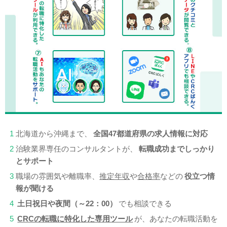
1
北海道から沖縄まで、
全国47都道府県の求人情報に対応
2
治験業界専任のコンサルタントが、
転職成功までしっかり
とサポート
3
職場の雰囲気や離職率、
推定年収
や
合格率
などの
役立つ情
報が聞ける
4
土日祝日や夜間（～22：00）
でも相談できる
5
CRCの転職に特化した専用ツール
が、あなたの転職活動を