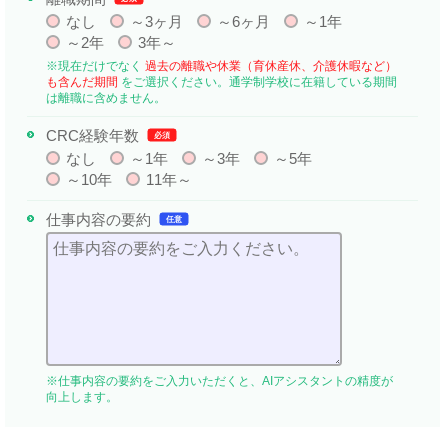
なし
～3ヶ月
～6ヶ月
～1年
～2年
3年～
※現在だけでなく
過去の離職や休業（育休産休、介護休暇など）
も含んだ期間
をご選択ください。通学制学校に在籍している期間
は離職に含めません。
CRC経験年数
必須
なし
～1年
～3年
～5年
～10年
11年～
仕事内容の要約
任意
※仕事内容の要約をご入力いただくと、AIアシスタントの精度が
向上します。