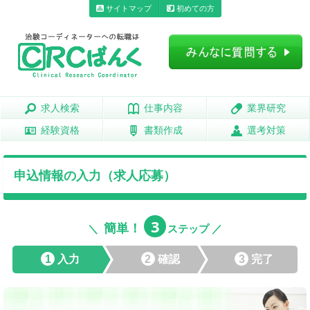
サイトマップ
初めての方
求人検索
求人検索
仕事内容
仕事内容
業界研究
業界研究
経験資格
経験資格
書類作成
書類作成
選考対策
選考対策
申込情報の入力（求人応募）
3
簡単！
＼
ステップ ／
1
入力
2
確認
3
完了