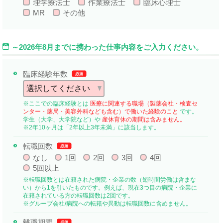
理学療法士
作業療法士
臨床心理士
MR
その他
～2026年8月までに携わった仕事内容をご入力ください。
臨床経験年数
必須
※ここでの臨床経験とは
医療に関連する職場（製薬会社・検査セ
ンター・薬局・美容外科なども含む）で働いた経験のこと
です。
学生（大学、大学院など）や
産休育休の期間は含みません。
※2年10ヶ月は「2年以上3年未満」に該当します。
転職回数
必須
なし
1回
2回
3回
4回
5回以上
※転職回数とは在籍された病院・企業の数（短時間労働は含まな
い）から1を引いたものです。例えば、現在3つ目の病院・企業に
在籍されている方の転職回数は2回です。
※グループ会社/病院への転籍や異動は転職回数に含めません。
離職期間
必須