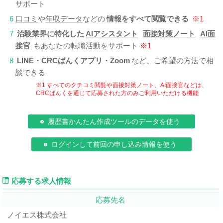
サポート
6
口コミ
や
年収データ
などの
情報をすべて閲覧できる
※1
7
治験業界に特化した
AIアシスタント
面接対策ノート
AI面
接官
もあなたの転職活動をサポート
※1
8
LINE・CRCばんくアプリ・Zoom
など、ご希望の方法で相
談できる
※1 すべてのクチコミ閲覧や面接対策ノート、AI面接官などは、
CRCばんくを通じて応募された方のみご利用いただける機能
履歴書かんたん作成ツールのデータを使う
ログインして前回の申し込み情報を使う
応募する求人情報
応募先名
ノイエス株式会社