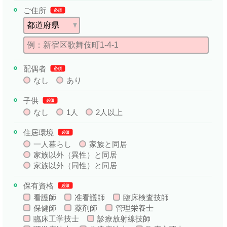
ご住所
必須
配偶者
必須
なし
あり
子供
必須
なし
1人
2人以上
住居環境
必須
一人暮らし
家族と同居
家族以外（異性）と同居
家族以外（同性）と同居
保有資格
必須
看護師
准看護師
臨床検査技師
保健師
薬剤師
管理栄養士
臨床工学技士
診療放射線技師