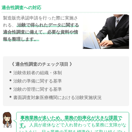
適合性調査への対応
製造販売承認申請を行った際に実施さ
れる、
治験で得られたデータに関する
適合性調査に備えて、必要な資料や情
報を整理します。
《 適合性調査のチェック項目 》
治験依頼者の組織・体制
治験の準備に関する基準
治験の管理に関する基準
書面調査対象医療機関における治験実施状況
事務業務が多いため、業務の効率化が大きな課題で
す。
人員が産休などで入れ替わっても業務に支障がな
いように、日々業務の手順を標準化して取り組んでい