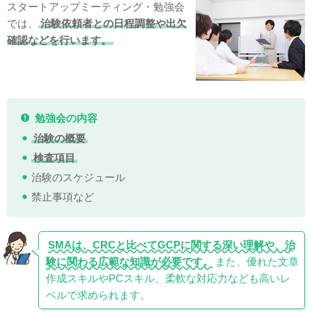
スタートアップミーティング・勉強会
では、
治験依頼者との日程調整や出欠
確認などを行います。
勉強会の内容
治験の概要
検査項目
治験のスケジュール
禁止事項など
SMAは、CRCと比べてGCPに関する深い理解や、治
験に関わる広範な知識が必要です。
また、優れた文章
作成スキルやPCスキル、柔軟な対応力なども高いレ
ベルで求められます。