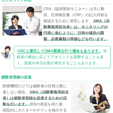
CRA（臨床開発モニター）は月に数
回、症例報告書（CRF）の記入内容を
確認するために来院します。
SMA（治
験事務局担当者）は、モニタリングが
円滑に進むように、日時や場所の調
整、必要書類の準備などを行います。
CRCと兼任してSMA業務を行う場合もあります。
依
頼者の都合に応じてアポイントを調整することも多
く、残業や休日出勤が発生することもあります。
被験者登録の促進
医療機関だけでは被験者の目標人数に
達しない場合、
SMA（治験事務局担当
者）は被験者登録を促進するための活
動を行います。
IRBの承認を得た後、
病院内にポスターやチラシを掲示する