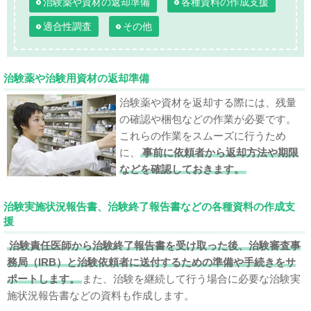
治験薬や資材の返却準備
各種資料の作成支援
適合性調査
その他
治験薬や治験用資材の返却準備
治験薬や資材を返却する際には、残量
の確認や梱包などの作業が必要です。
これらの作業をスムーズに行うため
に、
事前に依頼者から返却方法や期限
などを確認しておきます。
治験実施状況報告書、治験終了報告書などの各種資料の作成支
援
治験責任医師から治験終了報告書を受け取った後、治験審査事
務局（IRB）と治験依頼者に送付するための準備や手続きをサ
ポートします。
また、治験を継続して行う場合に必要な治験実
施状況報告書などの資料も作成します。