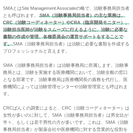
SMAとはSite Management Associateの略で、治験事務局担当者
とも呼ばれます。
SMA（治験事務局担当者）の主な業務は、
CRC（治験コーディネーター）やCRA（臨床開発モニター）、
治験担当医師が治験をスムーズに行えるように、治験に必要な
書類の作成や管理、各種委員会の運営サポートをすることで
す。
SMA（治験事務局担当者）は治験に必要な書類を作成する
プロフェッショナルと言えます。
SMA（治験事務局担当者）は治験事務局に所属します。治験事
務局とは、治験を実施する医療機関において、治験全般の窓口
となる部署です。治験事務局は医療機関長の責務を代行し、医
療機関によっては治験管理センターや治験管理室とも呼ばれま
す。
CRCばんくの調査によると、CRC（治験コーディネーター）は
女性が多いのに対して、SMA（治験事務局担当者）は男女比が
半々、もしくは若干男性の方が多いです。これは、SMA（治験
事務局担当者）が製薬会社や医療機関に対する営業的な役割を