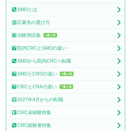
SMO
とは
応募先の
選び方
治験
用語集
2番人気
院内CRCと
SMOの違い
SMOから
院内CRCへ転職
SMOとCROの
違い
5番人気
CRCとCRAの
違い
7番人気
2027年4月からの転職
CRC未経験特集
CRC経験者特集