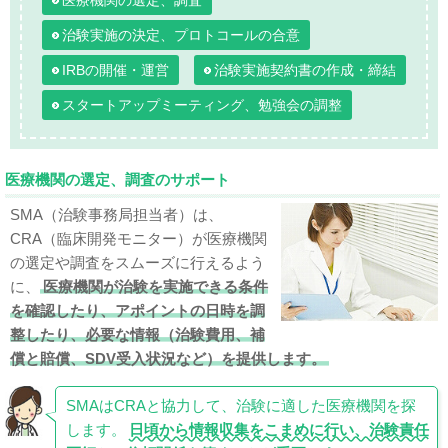
医療機関の選定、調査
治験実施の決定、プロトコールの合意
IRBの開催・運営
治験実施契約書の作成・締結
スタートアップミーティング、勉強会の調整
医療機関の選定、調査のサポート
SMA（治験事務局担当者）は、
CRA（臨床開発モニター）が医療機関
の選定や調査をスムーズに行えるよう
に、
医療機関が治験を実施できる条件
を確認したり、アポイントの日時を調
整したり、必要な情報（治験費用、補
償と賠償、SDV受入状況など）を提供します。
SMAはCRAと協力して、治験に適した医療機関を探
します。
日頃から情報収集をこまめに行い、治験責任