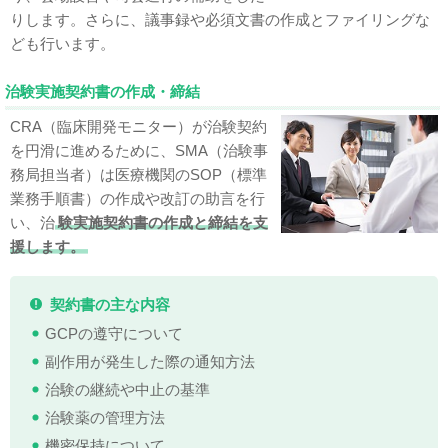
りします。さらに、議事録や必須文書の作成とファイリングな
ども行います。
治験実施契約書の作成・締結
CRA（臨床開発モニター）が治験契約
を円滑に進めるために、SMA（治験事
務局担当者）は医療機関のSOP（標準
業務手順書）の作成や改訂の助言を行
い、治
験実施契約書の作成と締結を支
援します。
契約書の主な内容
GCPの遵守について
副作用が発生した際の通知方法
治験の継続や中止の基準
治験薬の管理方法
機密保持について