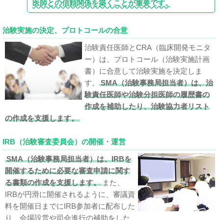
医師との信頼関係を築くことが重要です。
治験実施の決定、プロトコールの合意
治験責任医師とCRA（臨床開発モニタ
ー）は、プロトコール（治験実施計画
書）に合意して治験実施を決定しま
す。
SMA（治験事務局担当者）は、治
験責任医師や治験分担医師の履歴書の
作成を補助したり、治験協力者リスト
の作成を支援します。
IRB（治験審査委員会）の開催・運営
SMA（治験事務局担当者）は、IRBを
開催するために必要な審査申請に関す
る書類の作成を支援します。
また、
IRBが円滑に開催されるように、審議資
料を開催日までにIRB参加者に配布した
り、会場設営や司会進行の補助をした