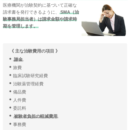
医療機関が治験契約に基づいて正確な
請求書を発行できるように、
SMA（治
験事務局担当者）は請求金額や請求時
期を管理します。
《 主な治験費用の項目 》
謝金
旅費
臨床試験研究経費
治験薬管理経費
備品費
人件費
委託料
被験者負担の軽減費用
事務費