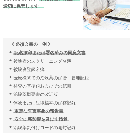
適切に保管します。
《 必須文書の一例 》
記名捺印または署名済みの同意文書
被験者のスクリーニング名簿
被験者登録名簿
医療機関での治験薬の保管・管理記録
検査の基準値およびその範囲
治験薬概要書の改訂版
体液または組織標本の保存記録
重篤な有害事象の報告書
安全に悪影響を及ぼす情報
治験薬割付けコードの開封記録