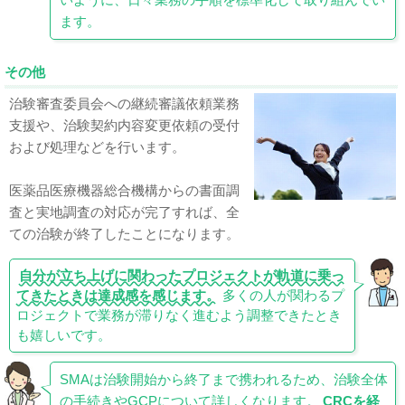
ます。
その他
治験審査委員会への継続審議依頼業務
支援や、治験契約内容変更依頼の受付
および処理などを行います。
医薬品医療機器総合機構からの書面調
査と実地調査の対応が完了すれば、全
ての治験が終了したことになります。
自分が立ち上げに関わったプロジェクトが軌道に乗っ
てきたときは達成感を感じます。
多くの人が関わるプ
ロジェクトで業務が滞りなく進むよう調整できたとき
も嬉しいです。
SMAは治験開始から終了まで携われるため、治験全体
の手続きやGCPについて詳しくなります。
CRCを経