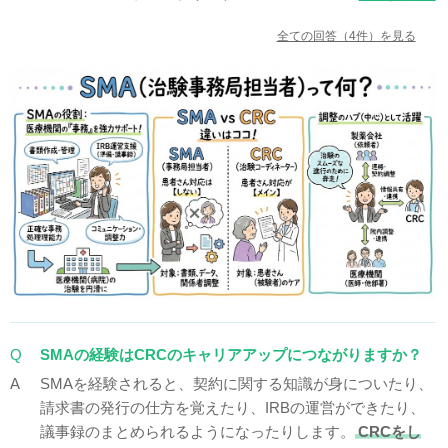
全ての回答（4件）を見る
実際に
病院で治験事務局をしている人は医療資格保持者で
はなく、ただの事務員だったりすることもあります。
ま
た、治験の責任者が事務局業務を兼任している場合も多い
です。
ただし、多くのSMOではSMAは医療機関への営業も兼ね
ている場合が多いです。この場合、SMAには営業的な折衝
スキルも求められるため、営業経験者がSMAを行っている
場合が多いです。また、一部のSMOではクリニックなどの
小さな治験の時は治験コーディネーター（CRC）がSMA
業務も兼任しているところがあるようです。
しばしば、MRや看護師・臨床検査技師などがSMAを目指
すという声を聞きますが、実際MR出身のSMAはほとんど
Q
SMAの経験はCRCのキャリアアップにつながりますか？
いません。なぜなら、MRは年収が高く、SMAへ転職する
A
SMAを経験されると、契約に関する知識が身についたり、
と割が合わないからです。
私の周りのSMAはMS（医療品
請求書の発行の仕方を覚えたり、IRBの運営ができたり、
卸の営業）もしくは医療機器営業出身者がほとんどです。
議事録のまとめられるようになったりします。
CRCをし