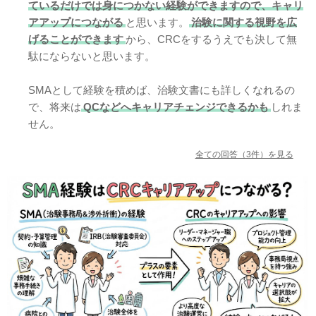
また、営業経験がない看護師や臨床検査技師出身者でSMA
ているだけでは身につかない経験ができますので、キャリ
になっている人は周りには一人もいません。
アアップにつながる
と思います。
治験に関する視野を広
げることができます
から、CRCをするうえでも決して無
ご参考ください。
駄にならないと思います。
SMAとして経験を積めば、治験文書にも詳しくなれるの
で、将来は
QCなどへキャリアチェンジできるかも
しれま
せん。
全ての回答（3件）を見る