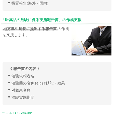
措置報告(海外・国内)
「医薬品の治験に係る実施報告書」の作成支援
地方厚生局長に提出する報告書
の作成
を支援します。
《 報告書の内容 》
治験依頼者名
治験薬の名称および効能・効果
対象患者数
治験実施期間
モニタリング対応