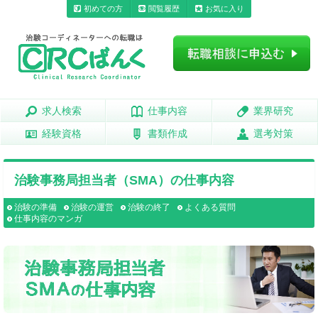
初めての方
閲覧履歴
お気に入り
求人検索
求人検索
仕事内容
仕事内容
業界研究
業界研究
経験資格
経験資格
書類作成
書類作成
選考対策
選考対策
治験事務局担当者（SMA）の仕事内容
治験の準備
治験の運営
治験の終了
よくある質問
仕事内容のマンガ