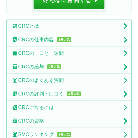
CRC
とは
CRCの
仕事内容
3番人気
CRCの
一日と一週間
CRCの
給与
6番人気
CRCの
よくある質問
CRCの
評判・口コミ
4番人気
CRCに
なるには
CRCの
資格
SMO
ランキング
1番人気