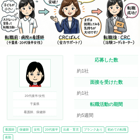
応募した数
約1社
面接を受けた数
約1社
20代後半/女性
転職活動の期間
千葉県
看護師、保健師
約5週間
看護師
保健師
女性
20代後半
出産・育児
ブランクあり
初めての転職
夜勤