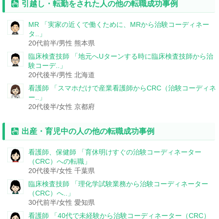
引越し・転勤をされた人の他の転職成功事例
MR
「実家の近くで働くために、MRから治験コーディネー
タ..」
20代前半/男性
熊本県
臨床検査技師
「地元へUターンする時に臨床検査技師から治
験コーデ..」
20代後半/男性
北海道
看護師
「スマホだけで産業看護師からCRC（治験コーディネ
ー..」
20代後半/女性
京都府
出産・育児中の人の他の転職成功事例
看護師、保健師
「育休明けすぐの治験コーディネーター
（CRC）への転職」
20代後半/女性
千葉県
臨床検査技師
「理化学試験業務から治験コーディネーター
（CRC）へ..」
30代前半/女性
愛知県
看護師
「40代で未経験から治験コーディネーター（CRC）