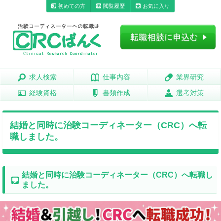
初めての方
閲覧履歴
お気に入り
求人検索
求人検索
仕事内容
仕事内容
業界研究
業界研究
経験資格
経験資格
書類作成
書類作成
選考対策
選考対策
結婚と同時に治験コーディネーター（CRC）へ転
職しました。
結婚と同時に治験コーディネーター（CRC）へ転職し
ました。