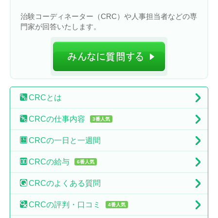
治験コーディネーター（CRC）や人事担当者などの専
門家が回答いたします。
CRC
とは
CRCの
仕事内容
3番人気
CRCの
一日と一週間
CRCの
給与
6番人気
CRCの
よくある質問
CRCの
評判・口コミ
4番人気