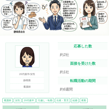
応募した数
約2社
面接を受けた数
約1社
20代後半/女性
転職活動の期間
静岡県
看護師
約6週間
看護師
女性
20代後半
引越し・転勤
出産・育児
結婚
夜勤