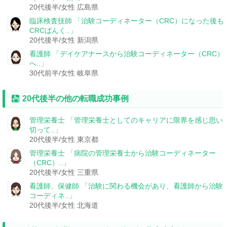
20代後半/女性
広島県
臨床検査技師
「治験コーディネーター（CRC）になった後も
CRCばんく..」
20代後半/女性
新潟県
看護師
「デイケアナースから治験コーディネーター（CRC）
へ..」
30代前半/女性
岐阜県
20代後半の他の転職成功事例
管理栄養士
「管理栄養士としてのキャリアに限界を感じ思い
切って..」
20代後半/女性
東京都
管理栄養士
「病院の管理栄養士から治験コーディネーター
（CRC）..」
20代後半/女性
三重県
看護師、保健師
「治験に関わる機会があり、看護師から治験
コーディネ..」
20代後半/女性
北海道