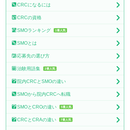
CRCに
なるには
CRCの
資格
SMO
ランキング
1番人気
SMO
とは
応募先の
選び方
治験
用語集
2番人気
院内CRCと
SMOの違い
SMOから
院内CRCへ転職
SMOとCROの
違い
5番人気
CRCとCRAの
違い
7番人気