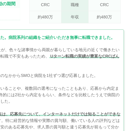
動の期間
CRC
職種
CRC
約480万
年収
約480万
した。病院系列の組織をご紹介いただき無事に転職できました。
たが、色々な諸事情から両親が暮らしている地元の近くで働きたい
の転職で不安もあったため、
Uターン転職の実績が豊富なCRCばん
のなかからSMOと病院を1社ずつ選び応募しました。
ていることや、複数回の選考になったこともあり、応募から内定ま
終的には2社から内定をもらい、条件などを比較したうえで病院の
ました。
点は、応募先について、インターネットだけでは知ることができな
す。特に経営的な情報や実際の賞与額、働いている人の評判などは
不安のある応募先や、求人票の賞与額と違う応募先が前もって分か