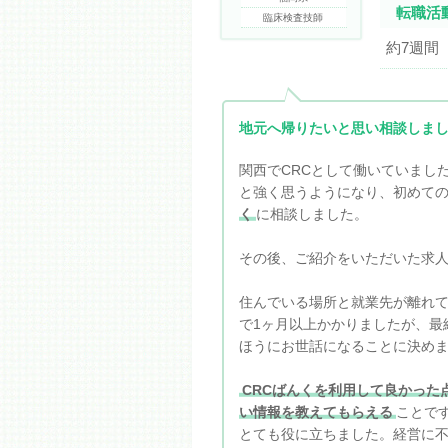
転職活
臨床検査技師
約7週間
地元へ帰りたいと思い相談しま
関西でCRCとして働いていまし
と強く思うようになり、初めて
く
に相談しました。
その後、ご紹介をいただいた求人
住んでいる場所と就業先が離れ
で1ヶ月以上かかりましたが、最
ほうにお世話になることに決め
CRCばんくを利用して良かった
い情報を教えてもらえる
ことで
とても役に立ちました。経営に