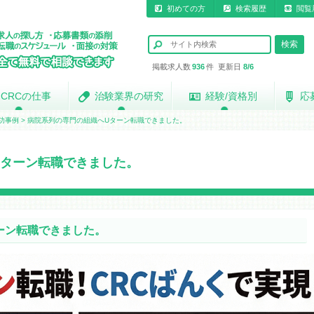
初めての方
検索履歴
閲覧
掲載求人数
936
件 更新日
8/6
CRCの仕事
CRCの仕事
治験業界の研究
治験業界の研究
経験/資格別
経験/資格別
応
応
功事例
>
病院系列の専門の組織へUターン転職できました。
Uターン転職できました。
ーン転職できました。