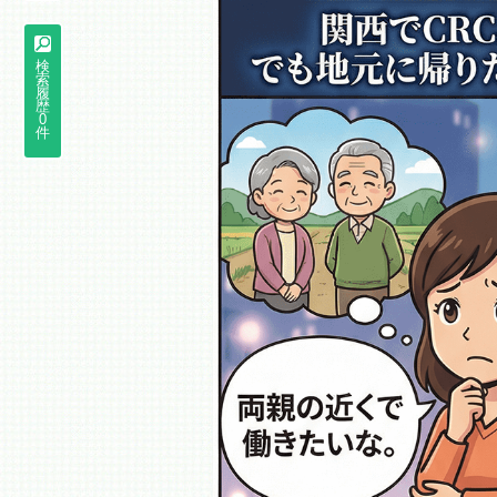
検
索
履
歴
0
件