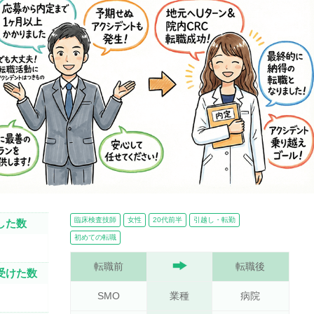
臨床検査技師
女性
20代前半
引越し・転勤
した数
初めての転職
転職前
転職後
受けた数
SMO
業種
病院