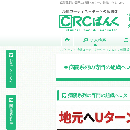
病院系列の専門の組織へUターン転職できました。
求人検索
求人検索
トップページ
>
治験コーディネーター（CRC）の転職成
お
気
病院系列の専門の組織へ
に
入
り
0
件
病院系列の専門の組織へUタ
閲
覧
履
歴
0
件