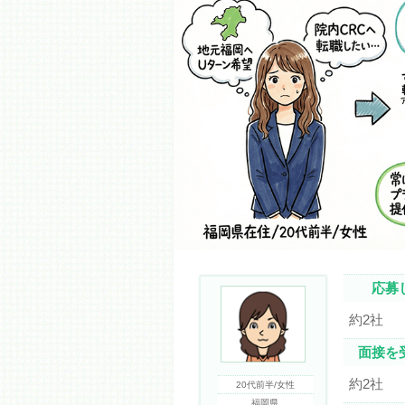
応募
約2社
面接を
約2社
20代前半/女性
福岡県