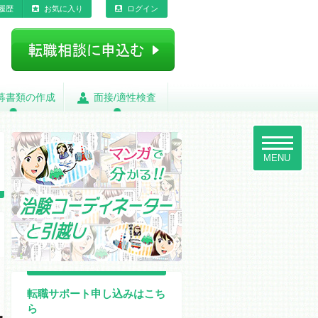
履歴
お気に入り
ログイン
募書類の作成
募書類の作成
面接/適性検査
面接/適性検査
toggle
navigatio
MENU
転職サポート申し込みはこち
ら