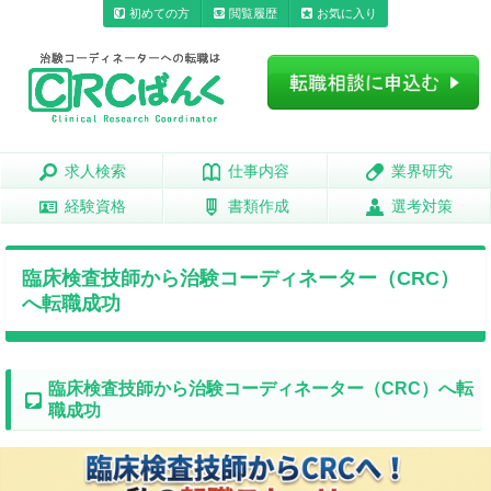
初めての方
閲覧履歴
お気に入り
求人検索
求人検索
仕事内容
仕事内容
業界研究
業界研究
経験資格
経験資格
書類作成
書類作成
選考対策
選考対策
臨床検査技師から治験コーディネーター（CRC）
へ転職成功
臨床検査技師から治験コーディネーター（CRC）へ転
職成功