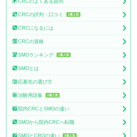
CRCの
よくある質問
CRCの
評判・口コミ
4番人気
CRCに
なるには
CRCの
資格
SMO
ランキング
1番人気
SMO
とは
応募先の
選び方
治験
用語集
2番人気
院内CRCと
SMOの違い
SMOから
院内CRCへ転職
SMOとCROの
違い
5番人気