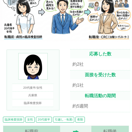
応募した数
約2社
面接を受けた数
約1社
20代後半/女性
転職活動の期間
兵庫県
臨床検査技師
約5週間
臨床検査技師
女性
20代後半
引越し・転勤
夜勤
転職前
転職後