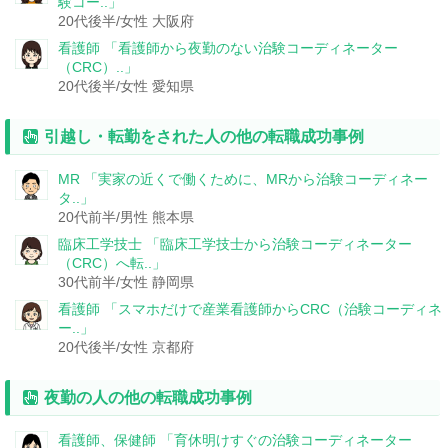
験コー..」
20代後半/女性
大阪府
看護師
「看護師から夜勤のない治験コーディネーター
（CRC）..」
20代後半/女性
愛知県
引越し・転勤をされた人の他の転職成功事例
MR
「実家の近くで働くために、MRから治験コーディネー
タ..」
20代前半/男性
熊本県
臨床工学技士
「臨床工学技士から治験コーディネーター
（CRC）へ転..」
30代前半/女性
静岡県
看護師
「スマホだけで産業看護師からCRC（治験コーディネ
ー..」
20代後半/女性
京都府
夜勤の人の他の転職成功事例
看護師、保健師
「育休明けすぐの治験コーディネーター