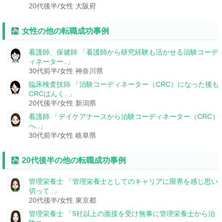
20代後半/女性
大阪府
女性の他の転職成功事例
看護師、保健師
「看護師から研究経験も活かせる治験コーデ
ィネーター..」
30代前半/女性
神奈川県
臨床検査技師
「治験コーディネーター（CRC）になった後も
CRCばんく..」
20代後半/女性
新潟県
看護師
「デイケアナースから治験コーディネーター（CRC）
へ..」
30代前半/女性
岐阜県
20代後半の他の転職成功事例
管理栄養士
「管理栄養士としてのキャリアに限界を感じ思い
切って..」
20代後半/女性
東京都
管理栄養士
「5社以上の面接を受け無事に管理栄養士から治