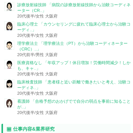
診療放射線技師
「病院の診療放射線技師から治験コーディネ
ーター（CR..」
20代後半/女性
大阪府
臨床心理士
「カウンセリングに疲れて臨床心理士から治験コ
ーディ..」
20代後半/女性
大阪府
理学療法士
「理学療法士（PT）から治験コーディネーター
（CRC）..」
20代前半/男性
大阪府
医療資格なし
「年収アップ！休日増加！労働時間減少！しか
も、キャ..」
20代後半/女性
大阪府
臨床検査技師
「患者様と近い距離で働きたいと考え、治験コ
ーディネ..」
20代後半/女性
大阪府
看護師
「合格予想のおかげでで自分の弱点を事前に知ること
が..」
20代後半/女性
大阪府
仕事内容&業界研究