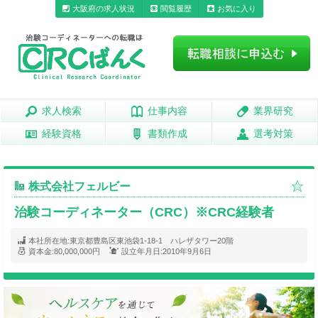
大阪府の求人状況
閲覧履歴
お気に入り
求人検索
求人検索
仕事内容
仕事内容
業界研究
業界研究
経験資格
経験資格
書類作成
書類作成
選考対策
選考対策
株式会社フェルビー
治験コーディネーター（CRC）※CRC経験者
本社所在地:
東京都豊島区東池袋1-18-1 ハレザタワー20階
資本金:
80,000,000円
設立年月日:
2010年9月6日