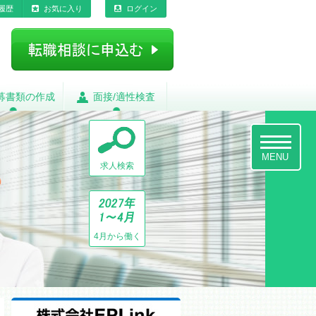
履歴
お気に入り
ログイン
募書類の作成
募書類の作成
面接/適性検査
面接/適性検査
toggle
navigatio
MENU
求人検索
4月から働く