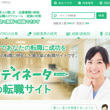
RCば...
初めての方
検索履歴
閲覧
掲載求人数
940
件 更新日
8/8
CRCの仕事
CRCの仕事
治験業界の研究
治験業界の研究
経験/資格別
経験/資格別
応
応
であなたの転職に成功を
）の転職に特化した最大級の転職サイトです。