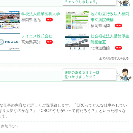
学校法人産業医科大学
地方独立行政法人福岡
市立病院機構
福岡県北九...
NEW
福岡県福岡...
NEW
ノイエス株式会社
社会福祉法人函館厚生
院函館五...
高知県高知...
NEW
北海道函館...
NEW
全ての新着求人を見る
的な仕事の内容など詳しくご説明致します。「CRCってどんな仕事をしてい
ぱり大変なのかな？」「CRCのやりがいって何だろう？」といった様々な
ます。
さんも参加予定）