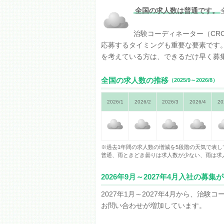
疑問を解消し理解を深めることができ
全国の求人数は普通です。
9月8日（火）10：10～11：00
治験コーディネーター（CR
お仕事説明会
株式会社EPLink
応募するタイミングも重要な要素です
説明会では、SMO業界やCRCの具体
を考えている方は、できるだけ早く募
るんだろう？」「CRCの仕事ってやっ
疑問を解消し理解を深めることができ
全国の求人数の推移
（2025/9～2026/8）
9月17日（木）17：10～18：00
お仕事説明会
2026/1
2026/2
2026/3
2026/4
20
株式会社EPLink
説明会では、SMO業界やCRCの具体
るんだろう？」「CRCの仕事ってやっ
疑問を解消し理解を深めることができ
※過去1年間の求人数の増減を5段階の天気で表
9月29日（火）10：10～11：00
普通、雨ときどき曇りは求人数が少ない、雨は求
お仕事説明会
株式会社EPLink
2026年9月～2027年4月入社の募
説明会では、SMO業界やCRCの具体
るんだろう？」「CRCの仕事ってやっ
2027年1月～2027年4月から、治
疑問を解消し理解を深めることができ
お問い合わせが増加しています。