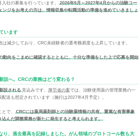
年4月入社の募集を行っています。
2026年9月～2027年4月からの治験コー
チェンジをお考えの方は、情報収集や転職活動の準備を進めていきましょ
ています
数は減少しており、CRC未経験者の選考難易度も上昇しています。
の動向をこまめに確認するとともに、十分な準備をした上で応募を開始
新設へ。CRCの業務はどう変わる？
新設される
見込みです。
厚労省の案
では、治験使用薬の管理業務の一
配送も想定されています（施行は2027年4月予定）。
ことで、
CRCには薬局薬剤師との治験薬情報の共有、重篤な有害事象
き込んだ調整業務が新たに発生すると考えられます。
億円となり、過去最高を記録しました。がん領域のプロトコール数も大