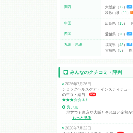
関西
大阪府（
72
）
UP
和歌山県（
11
）
中国
広島県（
15
）
四国
愛媛県（
20
）
UP
九州
・沖縄
福岡県（
48
）
UP
宮崎県（
5
）
鹿
みんなのクチコミ・評判
2026年7月26日
シミックヘルスケア・インスティテュー
の年収・給与
NEW
良い点
地方でも東京や大阪とそれほど金額が
...
もっと見る
2026年7月22日