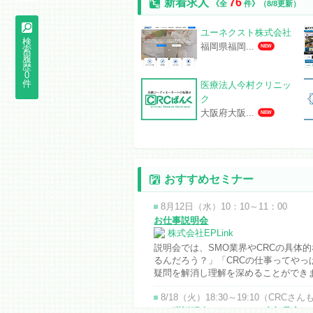
新着求人
76
《全
件》
（8/8更新）
ユーネクスト株式会社
検
福岡県福岡...
NEW
索
履
歴
0
件
医療法人今村クリニッ
ク
大阪府大阪...
NEW
おすすめセミナー
8月12日（水）10：10～11：00
お仕事説明会
株式会社EPLink
説明会では、SMO業界やCRCの具体
るんだろう？」「CRCの仕事ってやっ
疑問を解消し理解を深めることができ
8/18（火）18:30～19:10（CRC
CRC職説明会（CRCさんも参加予定）