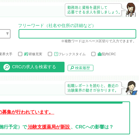
ュート株式会社
治験コーディネーター（CRC）の働き方などをご説明させていただだきま
OK！）もご用意しておりますので、「まずは話だけ聞いてみたい」という
フリーワード（社名や住所の詳細など）
※複数ワードはスペース区切りで入力できます。
的な仕事の内容など詳しくご説明致します。「CRCってどんな仕事をしてい
業界大手
研修充実
フレックスタイム
院内CRC
ぱり大変なのかな？」「CRCのやりがいって何だろう？」といった様々な
ます。
検索履歴
）
的な仕事の内容など詳しくご説明致します。「CRCってどんな仕事をしてい
ぱり大変なのかな？」「CRCのやりがいって何だろう？」といった様々な
ます。
入社の募集が行われています。
月施行予定）で
治験支援薬局が新設
、CRCへの影響は？
的な仕事の内容など詳しくご説明致します。「CRCってどんな仕事をしてい
ぱり大変なのかな？」「CRCのやりがいって何だろう？」といった様々な