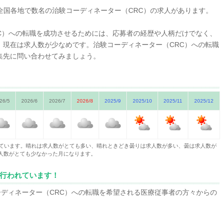
ます。
全国各地で数名の治験コーディネーター（CRC）の求人があります。
C）への転職を成功させるためには、応募者の経歴や人柄だけでなく、
。現在は求人数が少なめです。治験コーディネーター（CRC）への転職
的な仕事の内容など詳しくご説明致します。「CRCってどんな仕事をしてい
集先に問い合わせてみましょう。
ぱり大変なのかな？」「CRCのやりがいって何だろう？」といった様々な
ます。
26/5
2026/6
2026/7
2026/8
2025/9
2025/10
2025/11
2025/12
的な仕事の内容など詳しくご説明致します。「CRCってどんな仕事をしてい
ぱり大変なのかな？」「CRCのやりがいって何だろう？」といった様々な
ます。
しています。晴れは求人数がとても多い、晴れときどき曇りは求人数が多い、曇は求人数が
人数がとても少なかった月になります。
集が行われています！
的な仕事の内容など詳しくご説明致します。「CRCってどんな仕事をしてい
ぱり大変なのかな？」「CRCのやりがいって何だろう？」といった様々な
験コーディネーター（CRC）への転職を希望される医療従事者の方々からの
ます。