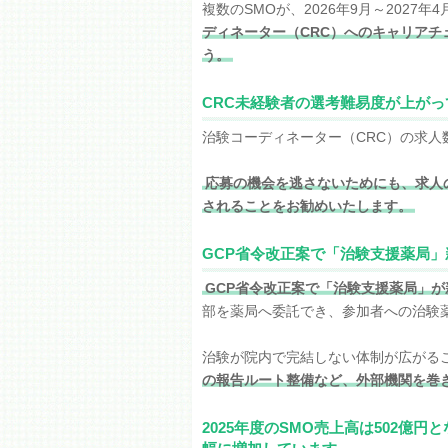
複数のSMOが、2026年9月～2027
ディネーター（CRC）へのキャリア
う。
CRC未経験者の選考難易度が上がっ
治験コーディネーター（CRC）の求人
応募の機会を逃さないためにも、求人
されることをお勧めいたします。
GCP省令改正案で「治験支援薬局」
GCP省令改正案で「治験支援薬局」が
部を薬局へ委託でき、参加者への治験薬
治験が院内で完結しない体制が広がる
の報告ルート整備など、外部機関を巻
2025年度のSMO売上高は502