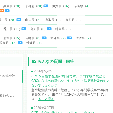
兵庫県（
28
）
京都府（
30
）
滋賀県（
16
）
奈良県（
4
）
UP
HOT
UP
岡山県（
20
）
山口県（
2
）
鳥取県（
0
）
島根県（
0
）
UP
香川県（
11
）
高知県（
6
）
徳島県（
8
）
UP
UP
熊本県（
15
）
長崎県（
8
）
大分県（
7
）
佐賀県（
2
）
UP
UP
児島県（
12
）
沖縄県（
7
）
UP
みんなの質問・回答
2026年5月27日
ト株式会社
CRCを目指す看護師3年目です。専門学校卒業だと
CRCになるのは難しいでしょうか？臨床経験3年は少
ないでしょうか？
急性期病院の内科に勤務している専門学校卒の3年目
看護師です。 来年4月にCRCへの転職を希望してお
変わらない
り...
もっと見る
2026年3月7日
GCPの勉強の仕方について教えてください