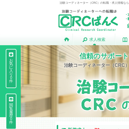
治験コーディネーター（CRC）の転職・求人情報なら《C
求人検索
求人検索
信頼のサポート
お
気
治験コーディネーター（CRC
に
入
り
0
件
閲
覧
履
歴
0
件