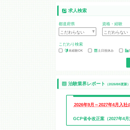
シミックヘルスケア・インスティテ
求人検索
シミックヘルスケアの概要や、特徴、
す。最後に質問のお時間（チャットで
方でもお気軽にご参加ください。
都道府県
資格・経験
8月20日（木）17：10～18：00
お仕事説明会
株式会社EPLink
こだわり検索
説明会では、SMO業界やCRCの具体
未経験OK
土日祝休み
るんだろう？」「CRCの仕事ってやっ
疑問を解消し理解を深めることができ
8月25日（火）10：10～11：00
お仕事説明会
株式会社EPLink
治験業界レポート
（2026/8/6更新
説明会では、SMO業界やCRCの具体
るんだろう？」「CRCの仕事ってやっ
疑問を解消し理解を深めることができ
2026年9月～2027年4月
9月3日（木）17：10～18：00
お仕事説明会
株式会社EPLink
GCP省令改正案（2027年4
説明会では、SMO業界やCRCの具体
るんだろう？」「CRCの仕事ってやっ