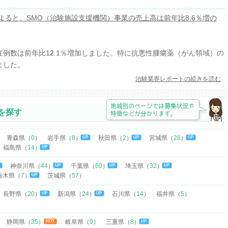
よると、SMO（治験施設支援機関）事業の売上高は前年比8.6％増の
症例数は前年比12.1％増加しました。特に抗悪性腫瘍薬（がん領域）の
ました。
治験業界レポートの続きを読む
を探す
青森県（
0
）
岩手県（
8
）
秋田県（
2
）
宮城県（
28
）
UP
UP
UP
福島県（
14
）
UP
神奈川県（
44
）
千葉県（
60
）
埼玉県（
32
）
P
UP
UP
UP
栃木県（
7
）
茨城県（
57
）
UP
長野県（
20
）
新潟県（
24
）
石川県（
14
）
福井県（
5
）
UP
UP
静岡県（
35
）
岐阜県（
9
）
三重県（
8
）
HOT
UP