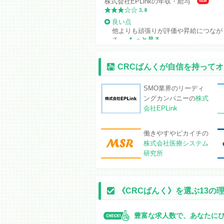
株式会社EPLinkの年収・給与
NEW
良い点
他よりも頑張りが評価や昇給につなが
チ...
もっと見る
2026年7月22日
CRCばんくが自信を持って
株式会社EPLinkの福利厚生・休日
NEW
良い点
SMO業界のリーディ
病院への配属が多かったため土日対応
ングカンパニーの
株式
な...
もっと見る
会社EPLink
2026年7月21日
ノイエス株式会社の面接
働きやすやピカイチの
NEW
株式会社医療システム
研究所
オンラインと対面の両方で受けました。
和...
もっと見る
2026年7月14日
YMGサポート株式会社の福利厚生・休
《CRCばんく》を選ぶ13の
良い点
豊富な求人数で、あなたに
案件や症例数が少なく結構暇かも 自