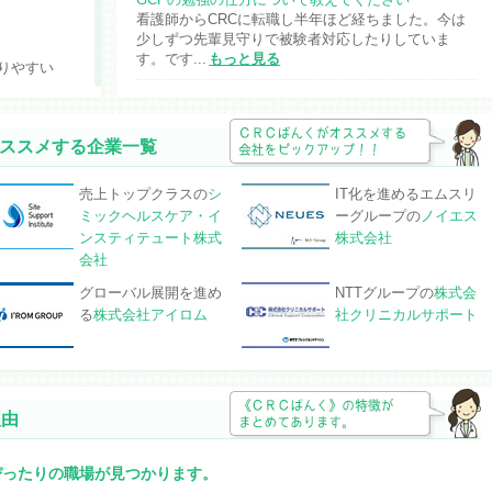
看護師からCRCに転職し半年ほど経ちました。今は
少しずつ先輩見守りで被験者対応したりしていま
す。です...
もっと見る
りやすい
2026年1月15日
CRC入社後の引越しを申し出るタイミング
4月より看護師から企業CRCに転職します。 面接時
オススメする企業一覧
に基本的に病院へ直行直帰のため引越しの予定がな
い...
もっと見る
売上トップクラスの
シ
IT化を進めるエムスリ
や残業は少
ミックヘルスケア・イ
ーグループの
ノイエス
2026年1月8日
ンスティテュート株式
株式会社
CRCは他県へ異動できますか？
夫は定期的に全国への転勤があります。CRCは希望
会社
すれば他県へ異動できますか？
もっと見る
グローバル展開を進め
NTTグループの
株式会
る
株式会社アイロム
社クリニカルサポート
2025年9月21日
いずれも
CRCから見た監査対応について教えてください
2年目看護師です。CRCの監査対応について教えてく
ださい。 現在、病院で2年目の看護師として働いて
い...
もっと見る
日
理由
NEW
2025年9月18日
退職の申し出のタイミングについて悩んでいます
ぴったりの職場が見つかります。
（臨床検査技師）
分のペース