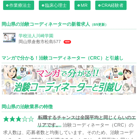
作業療法士
臨床心理士
MR
CRA経験者
岡山県の治験コーディネーターの新着求人
（8/9更新）
学校法人川崎学園
岡山県倉敷市松島577
NEW
マンガで分かる！治験コーディネーター（CRC）と引越し
岡山県の治験業界の特徴
転職するチャンスは全国平均と同じくらいのエ
リアです。
治験コーディネーター（CRC）の
求人数は、応募者数と均衡しています。そのため、治験コーデ