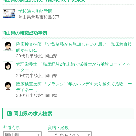
学校法人川崎学園
岡山県倉敷市松島577
岡山県の転職成功事例
臨床検査技師
「定型業務から脱却したいと思い、臨床検査技
師からCR..」
20代前半/女性
岡山県
管理栄養士
「臨床経験2年未満で栄養士から治験コーディネ
ーター..」
20代前半/女性
岡山県
臨床検査技師
「ブランク半年のハンデを乗り越えて治験コー
ディネー..」
30代前半/男性
岡山県
岡山県の求人検索
都道府県
資格・経験