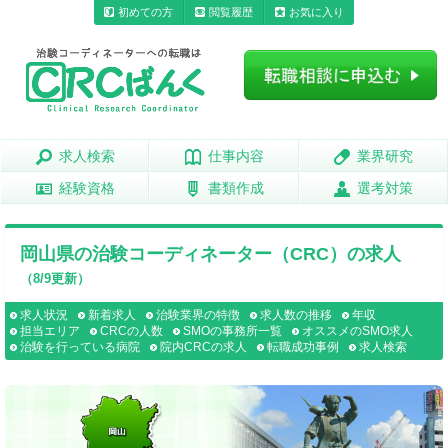
初めての方
閲覧履歴
お気に入り
求人検索
求人検索
仕事内容
仕事内容
業界研究
業界研究
経験資格
経験資格
書類作成
書類作成
選考対策
選考対策
岡山県の治験コーディネーター（CRC）の求人
（8/9更新）
求人状況
新着求人
治験業界の特徴
求人数の推移
年収
担当エリア
CRCの人数
SMOの事務所一覧
オススメのSMO求人
治験を行っている病院
院内CRCの求人
転職成功事例
求人検索