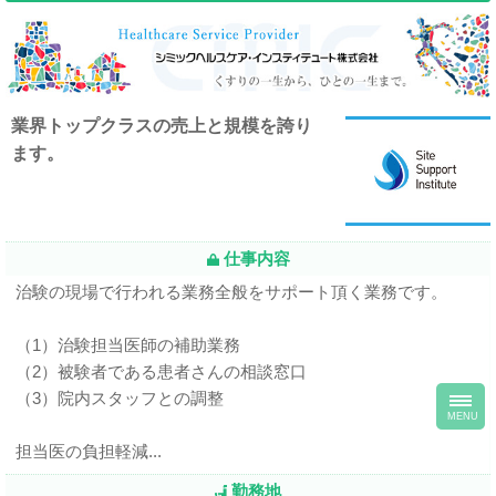
業界トップクラスの売上と規模を誇り
ます。
仕事内容
治験の現場で行われる業務全般をサポート頂く業務です。
（1）治験担当医師の補助業務
（2）被験者である患者さんの相談窓口
toggl
（3）院内スタッフとの調整
navig
MENU
担当医の負担軽減...
勤務地