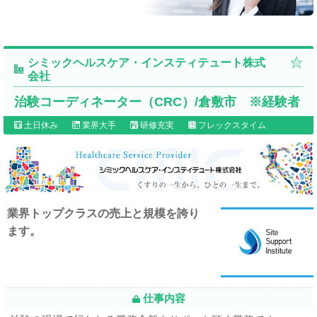
シミックヘルスケア・インスティテュート株式
会社
治験コーディネーター（CRC）/倉敷市 ※経験者
土日休み
業界大手
研修充実
フレックスタイム
業界トップクラスの売上と規模を誇り
ます。
仕事内容