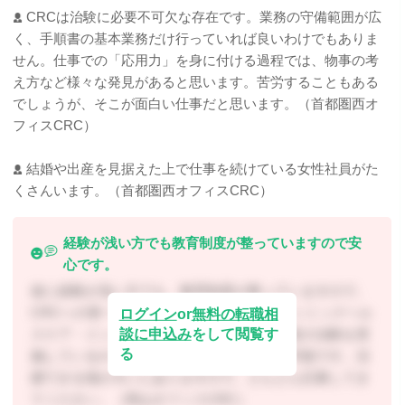
CRCは治験に必要不可欠な存在です。業務の守備範囲が広
く、手順書の基本業務だけ行っていれば良いわけでもありま
せん。仕事での「応用力」を身に付ける過程では、物事の考
え方など様々な発見があると思います。苦労することもある
でしょうが、そこが面白い仕事だと思います。（首都圏西オ
フィスCRC）
結婚や出産を見据えた上で仕事を続けている女性社員がた
くさんいます。（首都圏西オフィスCRC）
経験が浅い方でも教育制度が整っていますので安
心です。
仮に経験が浅い方でも、教育制度が整っていますので、
CRCへの第一歩を踏み出してほしいです。シミックヘル
ログイン
or
無料の転職相
談に申込み
をして閲覧す
スケア・インスティテュートでは様々な疾患の治験を実
る
施しているので、知識の幅を広げることが可能です。活
躍できる場が大いにありますので、どんどん応募してき
てください。（岡山オフィスCRC）