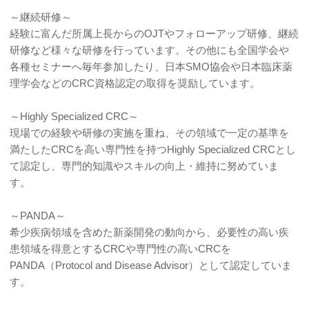
～継続研修～
経験に富んだ所属上長からのOJTやフォローアップ研修、継続
研修など様々な研修を行っています。その他にも全国学会や
各種セミナーへ毎年参加したり、日本SMO協会や日本臨床薬
理学会などのCRC資格認定の取得を奨励しています。
～Highly Specialized CRC～
現場での経験や研修の実施を重ね、その領域で一定の基準を
満たしたCRCを高い専門性を持つHighly Specialized CRCとし
て認定し、専門的知識やスキルの向上・維持に努めていま
す。
～PANDA～
希少疾病領域を含めた新薬開発の動向から、必要性の高い疾
患領域を得意とするCRCや専門性の高いCRCを
PANDA（Protocol and Disease Advisor）として認定していま
す。