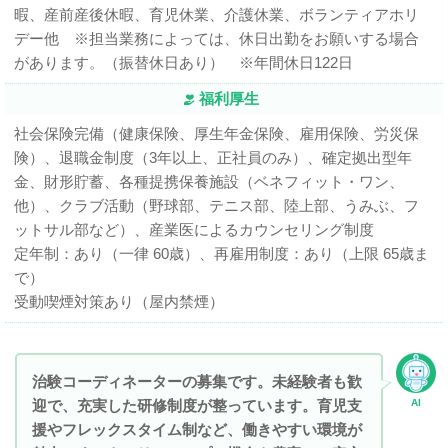
暇、産前産後休暇、育児休業、介護休業、ボランティアホリ
デー他 ※担当業務によっては、休日出勤をお願いする場合
があります。（振替休日あり） ※年間休日122日
福利厚生
社会保険完備（健康保険、厚生年金保険、雇用保険、労災保
険）、退職金制度（3年以上、正社員のみ）、確定拠出型年
金、財形貯蓄、各種提携保養施設（ベネフィット・ワン、
他）、クラブ活動（野球部、テニス部、陸上部、うみぶ、フ
ットサル部など）、産業医によるカウンセリング制度
定年制：あり（一律 60歳）、再雇用制度：あり（上限 65歳ま
で）
受動喫煙対策あり（屋内禁煙）
治験コーディネーターの募集です。未経験者も歓
迎で、充実した研修制度が整っています。育児支
AI
援やフレックスタイム制など、働きやすい環境が