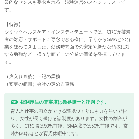
業的なセンスも要求される、治験運営のスペシャリストで
す。
【特徴】
シミックヘルスケア・インスティテュートでは、CRCが被験
者の対応・サポートに専念できる様に、早くからSMAとの分
業を進めてきました。勤務時間面での安定や新たな領域に対
する勉強など、様々な面でこの分業の価値を発揮していま
す。
（雇入れ直後）上記の業務
（変更の範囲）会社の定める職務
福利厚生の充実度は業界随一と評判です。
PR1
育児と仕事の両立ができる環境づくりにも力を注いでお
り、女性が長く働ける諸制度があります。女性の割合が
多く、CRC職は90%前後、SMA職では50%前後です。常
時約30名ほどが育児休暇中です。