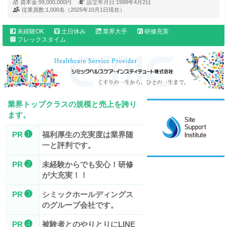
資本金:
99,000,000円
設立年月日:
1999年4月2日
従業員数:
1,000名（2025年10月1日現在）
未経験OK
土日休み
業界大手
研修充実
フレックスタイム
業界トップクラスの規模と売上を誇り
ます。
➊
PR
福利厚生の充実度は業界随
一と評判です。
➋
PR
未経験からでも安心！研修
が大充実！！
➌
PR
シミックホールディングス
のグループ会社です。
➍
PR
被験者とのやりとりにLINE