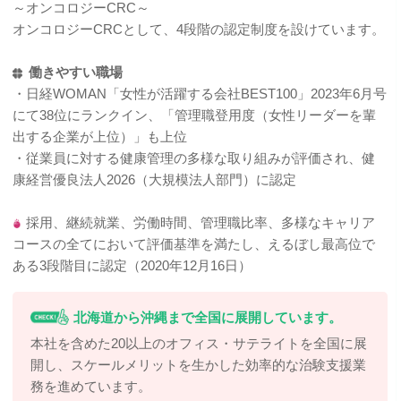
～オンコロジーCRC～
オンコロジーCRCとして、4段階の認定制度を設けています。
働きやすい職場
・日経WOMAN「女性が活躍する会社BEST100」2023年6月号
にて38位にランクイン、「管理職登用度（女性リーダーを輩
出する企業が上位）」も上位
・従業員に対する健康管理の多様な取り組みが評価され、健
康経営優良法⼈2026（⼤規模法⼈部⾨）に認定
採用、継続就業、労働時間、管理職比率、多様なキャリア
コースの全てにおいて評価基準を満たし、えるぼし最高位で
ある3段階目に認定（2020年12月16日）
北海道から沖縄まで全国に展開しています。
本社を含めた20以上のオフィス・サテライトを全国に展
開し、スケールメリットを生かした効率的な治験支援業
務を進めています。