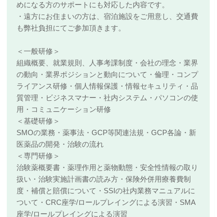
めになる方のサポートにも対応した内容です。
・遠方にお住まいの方は、宿泊施設をご用意し、交通費
も弊社負担にてご参加頂きます。
＜一般研修＞
組織概要、就業規則、人事考課制度・会社の理念・業界
の動向・業界ポジションと動向について・倫理・コンプ
ライアンス研修・個人情報保護・情報セキュリティ・品
質管理・ビジネスマナー・社内システム・パソコンの使
用・コミュニケーション研修
＜基礎研修＞
SMOの業務・薬事法・GCP等関連法規・GCP各論・新
医薬品の開発・治験の流れ
＜専門研修＞
治験薬概要書・薬理作用と薬物動態・安全性情報の取り
扱い・治験実施計画書の読み方・保険外併用療養費制
度・補償と賠償について・SSIの社内業務マニュアルに
ついて・CRC座学/ロールプレイングによる演習・SMA
座学/ロールプレイングによる演習