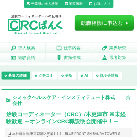
千葉県の求人状況
閲覧履歴
お気に入り
求人検索
求人検索
仕事内容
仕事内容
業界研究
業界研究
経験資格
経験資格
書類作成
書類作成
選考対策
選考対策
募集の詳細
クチコミ
分析
AI
説明会情報
シミックヘルスケア・インスティテュート株式
会社
治験コーディネーター（CRC）/木更津市 ※未経
験歓迎 ～オンラインCRC職説明会開催中！～
本社所在地:
東京都港区芝浦1-1-1 BLUE FRONT SHIBAURA TOWER S