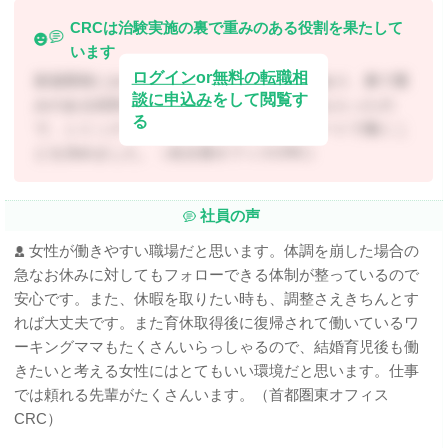
CRCは治験実施の裏で重みのある役割を果たして
います
ログイン
or
無料の転職相
新薬開発において「治験」がとても重要であり、裏で重
談に申込み
をして閲覧す
みのある役割を果たしていることを教えてもらったの
る
で、シミックヘルスケア・インスティテュートで働くこ
とを決めました。（名古屋オフィスCRC）
社員の声
女性が働きやすい職場だと思います。体調を崩した場合の
急なお休みに対してもフォローできる体制が整っているので
安心です。また、休暇を取りたい時も、調整さえきちんとす
れば大丈夫です。また育休取得後に復帰されて働いているワ
ーキングママもたくさんいらっしゃるので、結婚育児後も働
きたいと考える女性にはとてもいい環境だと思います。仕事
では頼れる先輩がたくさんいます。（首都圏東オフィス
CRC）