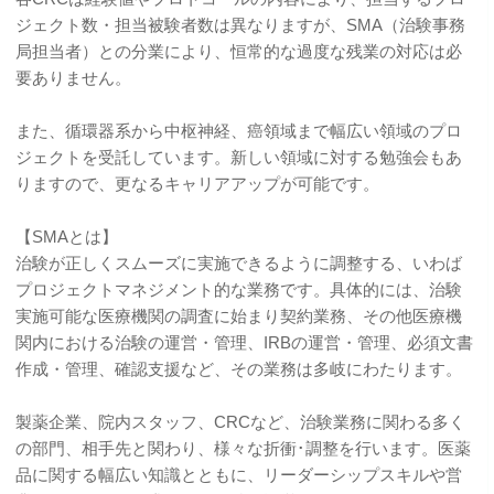
ジェクト数・担当被験者数は異なりますが、SMA（治験事務
局担当者）との分業により、恒常的な過度な残業の対応は必
要ありません。
また、循環器系から中枢神経、癌領域まで幅広い領域のプロ
ジェクトを受託しています。新しい領域に対する勉強会もあ
りますので、更なるキャリアアップが可能です。
【SMAとは】
治験が正しくスムーズに実施できるように調整する、いわば
プロジェクトマネジメント的な業務です。具体的には、治験
実施可能な医療機関の調査に始まり契約業務、その他医療機
関内における治験の運営・管理、IRBの運営・管理、必須文書
作成・管理、確認支援など、その業務は多岐にわたります。
製薬企業、院内スタッフ、CRCなど、治験業務に関わる多く
の部門、相手先と関わり、様々な折衝･調整を行います。医薬
品に関する幅広い知識とともに、リーダーシップスキルや営