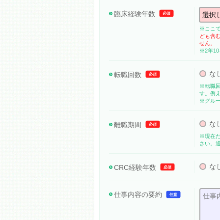
臨床経験年数
必須
※ここ
ども含
せん。
※2年1
な
転職回数
必須
※転職
す。例
※グル
な
離職期間
必須
※現在
さい。
な
CRC経験年数
必須
仕事内容の要約
任意