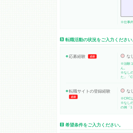
※仕事
転職活動の状況をご入力ください
な
応募経験
必須
※治験
ん。
※なし
た」「C
な
転職サイトの登録経験
必須
※CRC
※なし
の例「1
希望条件をご入力ください。