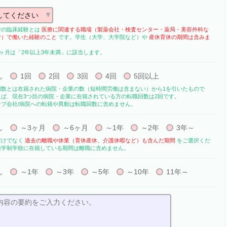
での臨床経験とは
医療に関連する職場（製薬会社・検査センター・薬局・美容外科な
む）で働いた経験のこと
です。学生（大学、大学院など）や
産休育休の期間は含みま
0ヶ月は「2年以上3年未満」に該当します。
し
1回
2回
3回
4回
5回以上
回数とは在籍された病院・企業の数（短時間労働は含まない）から1を引いたもので
えば、現在3つ目の病院・企業に在籍されている方の転職回数は2回です。
ープ会社/病院への転籍や異動は転職回数に含めません。
し
～3ヶ月
～6ヶ月
～1年
～2年
3年～
だけでなく
過去の離職や休業（育休産休、介護休暇など）も含んだ期間
をご選択くだ
通学制学校に在籍している期間は離職に含めません。
し
～1年
～3年
～5年
～10年
11年～