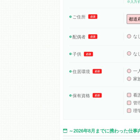
※入力
ご住所
必須
な
配偶者
必須
な
子供
必須
一
住居環境
必須
家
看
保有資格
必須
管
理
～2026年8月までに携わった仕