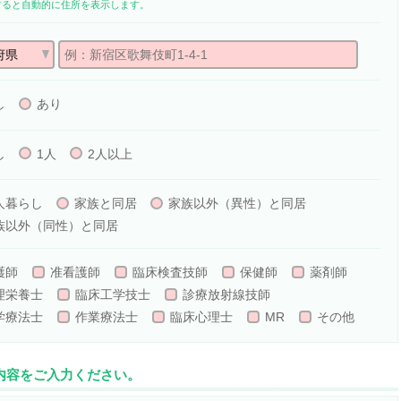
すると自動的に住所を表示します。
し
あり
し
1人
2人以上
人暮らし
家族と同居
家族以外（異性）と同居
族以外（同性）と同居
護師
准看護師
臨床検査技師
保健師
薬剤師
理栄養士
臨床工学技士
診療放射線技師
学療法士
作業療法士
臨床心理士
MR
その他
事内容をご入力ください。