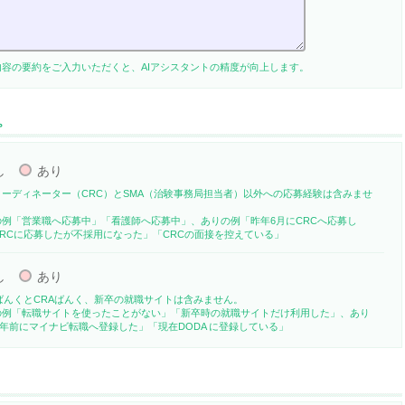
内容の要約をご入力いただくと、AIアシスタントの精度が向上します。
。
し
あり
コーディネーター（CRC）とSMA（治験事務局担当者）以外への応募経験は含みませ
の例「営業職へ応募中」「看護師へ応募中」、ありの例「昨年6月にCRCへ応募し
RCに応募したが不採用になった」「CRCの面接を控えている」
し
あり
ばんくとCRAばんく、新卒の就職サイトは含みません。
の例「転職サイトを使ったことがない」「新卒時の就職サイトだけ利用した」、あり
 年前にマイナビ転職へ登録した」「現在DODA に登録している」