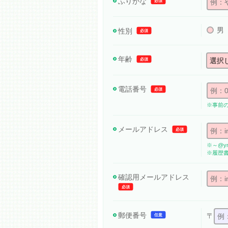
ふりがな
必須
男
性別
必須
年齢
必須
電話番号
必須
※事前
メールアドレス
必須
※～@ym
※履歴
確認用メール
アドレス
必須
郵便番号
〒
任意