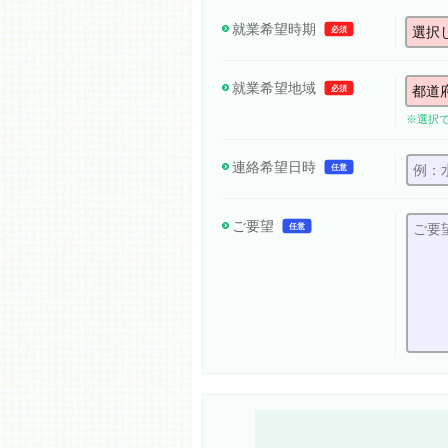
就業希望時期
必須
就業希望地域
必須
※選択
連絡希望日時
任意
ご要望
任意