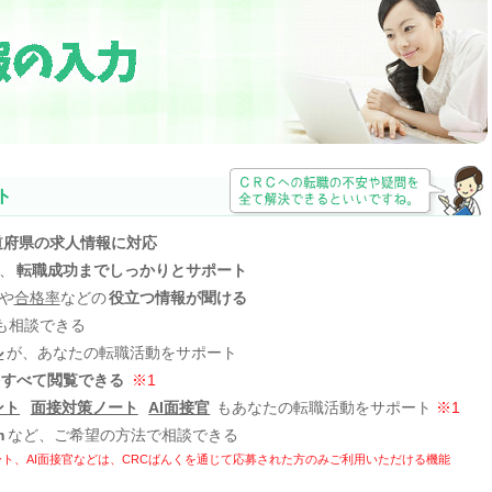
ト
道府県の求人情報に対応
、
転職成功までしっかりとサポート
や
合格率
などの
役立つ情報が聞ける
も相談できる
ル
が、あなたの転職活動をサポート
をすべて閲覧できる
※1
ント
面接対策ノート
AI面接官
もあなたの転職活動をサポート
※1
m
など、ご希望の方法で相談できる
ト、AI面接官などは、
CRCばんくを通じて応募された方のみご利用いただける機能