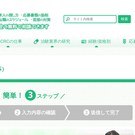
CRCの仕事
CRCの仕事
治験業界の研究
治験業界の研究
経験/資格別
経験/資格別
応
応
募）
3
簡単！
＼
ステップ ／
2
入力内容の
確認
3
送信して
完了