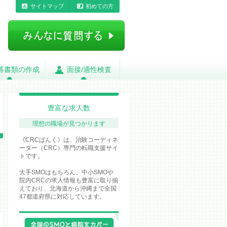
サイトマップ
初めての方
募書類の作成
募書類の作成
面接/適性検査
面接/適性検査
豊富な求人数
理想の職場が
見つかります
《CRCばんく》は、治験コーディネ
ーター（CRC）専門の転職支援サイ
トです。
大手SMOはもちろん、中小SMOや
院内CRCの求人情報も豊富に取り揃
えており、北海道から沖縄まで全国
47都道府県に対応しています。