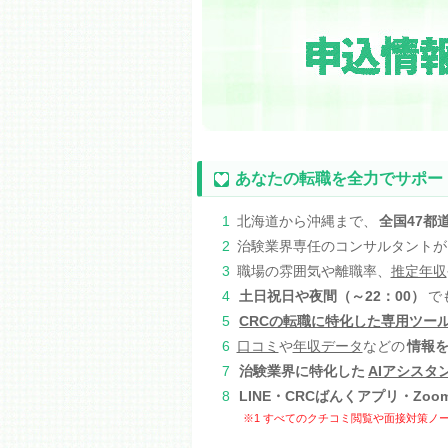
あなたの転職を全力でサポー
1
北海道から沖縄まで、
全国47都
2
治験業界専任のコンサルタントが
3
職場の雰囲気や離職率、
推定年収
4
土日祝日や夜間（～22：00）
で
5
CRCの転職に特化した専用ツー
6
口コミ
や
年収データ
などの
情報
7
治験業界に特化した
AIアシスタ
8
LINE・CRCばんくアプリ・Zoo
※1 すべてのクチコミ閲覧や面接対策ノー