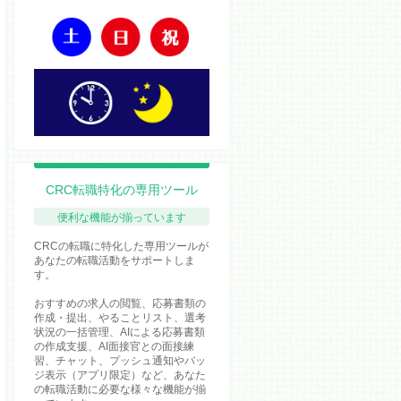
CRC転職特化の専用ツール
便利な機能が揃っています
CRCの転職に特化した専用ツールが
あなたの転職活動をサポートしま
す。
おすすめの求人の閲覧、応募書類の
作成・提出、やることリスト、選考
状況の一括管理、AIによる応募書類
の作成支援、AI面接官との面接練
習、チャット、プッシュ通知やバッ
ジ表示（アプリ限定）など、あなた
の転職活動に必要な様々な機能が揃