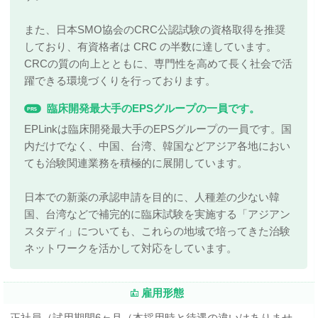
また、日本SMO協会のCRC公認試験の資格取得を推奨
しており、有資格者は CRC の半数に達しています。
CRCの質の向上とともに、専門性を高めて長く社会で活
躍できる環境づくりを行っております。
臨床開発最大手のEPSグループの一員です。
PR5
EPLinkは臨床開発最大手のEPSグループの一員です。国
内だけでなく、中国、台湾、韓国などアジア各地におい
ても治験関連業務を積極的に展開しています。
日本での新薬の承認申請を目的に、人種差の少ない韓
国、台湾などで補完的に臨床試験を実施する「アジアン
スタディ」についても、これらの地域で培ってきた治験
ネットワークを活かして対応をしています。
雇用形態
正社員（試用期間6ヶ月（本採用時と待遇の違いはありませ