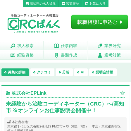
高知県の求人状況
閲覧履歴
お気に入り
求人検索
求人検索
仕事内容
仕事内容
業界研究
業界研究
経験資格
経験資格
書類作成
書類作成
選考対策
選考対策
募集の詳細
クチコミ
分析
AI
説明会情報
株式会社EPLink
未経験から治験コーディネーター（CRC）へ/高知
市 ※オンラインお仕事説明会開催中！
本社所在地:
東京都千代田区六番町2番地19 PMO市ヶ谷（6階、7階） 本店）東京都新宿区
筑土八幡町2番1号