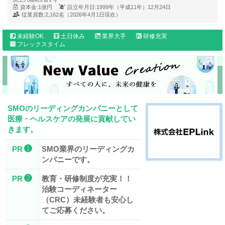
資本金:
1億円
設立年月日:
1999年（平成11年）12月24日
従業員数:
2,162名（2026年4月1日現在）
未経験OK
土日休み
業界大手
研修充実
フレックスタイム
SMOのリーディングカンパニーとして
医療・ヘルスケアの発展に貢献してい
きます。
➊
PR
SMO業界のリーディングカ
ンパニーです。
➋
PR
教育・研修制度が充実！！
治験コーディネーター
（CRC）未経験者も安心し
てご応募ください。