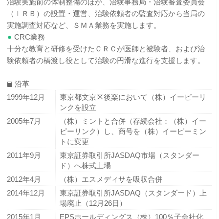
治験実施前の体制整備のほか、治験事務局・治験審査委員会
（ＩＲＢ）の設置・運営、治験依頼者の監査対応から当局の
実施調査対応など、ＳＭＡ業務を実施します。
CRC業務
十分な教育と研修を受けたＣＲＣが医師と被験者、および治
験依頼者の橋渡し役として治験の円滑な進行を支援します。
沿革
1999年12月
東京都文京区後楽において（株）イーピーリ
ンクを設立
2005年7月
（株）ミントと合併（存続会社：（株）イー
ピーリンク）し、商号を（株）イーピーミン
トに変更
2011年9月
東京証券取引所JASDAQ市場（スタンダー
ド）へ株式上場
2012年4月
（株）エスメディサを吸収合併
2014年12月
東京証券取引所JASDAQ（スタンダード）上
場廃止（12月26日）
2015年1月
EPSホールディングス（株）100％子会社化