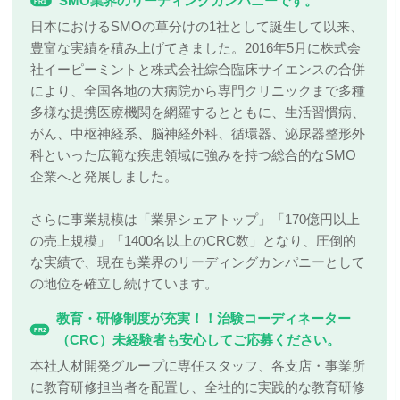
SMO業界のリーディングカンパニーです。
PR1
日本におけるSMOの草分けの1社として誕生して以来、
豊富な実績を積み上げてきました。2016年5月に株式会
社イーピーミントと株式会社綜合臨床サイエンスの合併
により、全国各地の大病院から専門クリニックまで多種
多様な提携医療機関を網羅するとともに、生活習慣病、
がん、中枢神経系、脳神経外科、循環器、泌尿器整形外
科といった広範な疾患領域に強みを持つ総合的なSMO
企業へと発展しました。
さらに事業規模は「業界シェアトップ」「170億円以上
の売上規模」「1400名以上のCRC数」となり、圧倒的
な実績で、現在も業界のリーディングカンパニーとして
の地位を確立し続けています。
教育・研修制度が充実！！治験コーディネーター
PR2
（CRC）未経験者も安心してご応募ください。
本社人材開発グループに専任スタッフ、各支店・事業所
に教育研修担当者を配置し、全社的に実践的な教育研修