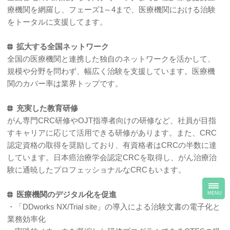
療機関を網羅し、フェーズ1～4まで、医療機関における治験
をトータルに支援してます。
拡大する全国ネットワーク
全国の医療機関と連携した独自のネットワークを活かして、
規模や分野を問わず、幅広く治験を支援しています。医療機
関のカバー率は業界トップです。
充実した教育研修
がん専門CRC研修やOJT指導者向けの研修など、社員が目指
すキャリアに応じて活用できる研修があります。また、CRC
認定資格の取得を奨励しており、有資格者はCRCの半数に達
しています。日本癌治療学会認定CRCを取得し、がん治療治
験に通暁したプロフェッショナルなCRCもいます。
toggl
navig
医療機関のデジタル化を促進
MENU
・「DDworks NX/Trial site」の導入による治験文書の電子化と
業務効率化