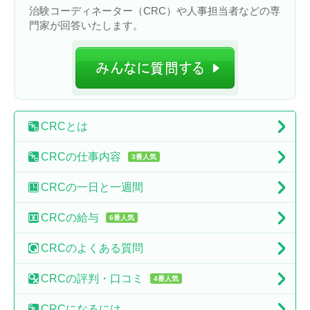
治験コーディネーター（CRC）や人事担当者などの専
門家が回答いたします。
CRC
とは
CRCの
仕事内容
3番人気
CRCの
一日と一週間
CRCの
給与
6番人気
CRCの
よくある質問
CRCの
評判・口コミ
4番人気
CRCに
なるには