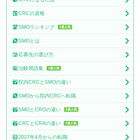
CRCの
資格
SMO
ランキング
1番人気
SMO
とは
応募先の
選び方
治験
用語集
2番人気
院内CRCと
SMOの違い
SMOから
院内CRCへ転職
SMOとCROの
違い
5番人気
CRCとCRAの
違い
7番人気
2027年4月からの転職