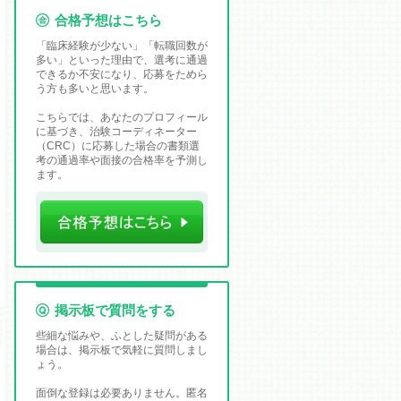
合格予想はこちら
「臨床経験が少ない」「転職回数が
多い」といった理由で、選考に通過
できるか不安になり、応募をためら
う方も多いと思います。
こちらでは、あなたのプロフィール
に基づき、治験コーディネーター
（CRC）に応募した場合の書類選
考の通過率や面接の合格率を予測し
ます。
掲示板で質問をする
些細な悩みや、ふとした疑問がある
場合は、掲示板で気軽に質問しまし
ょう。
面倒な登録は必要ありません。匿名