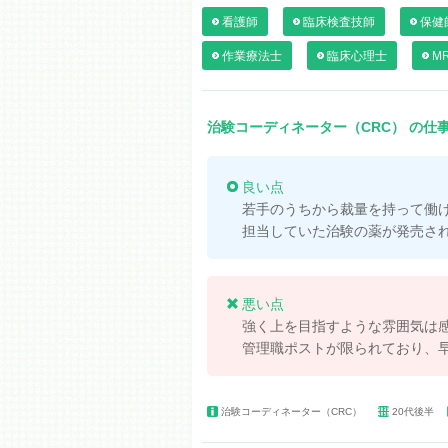
看護師
臨床検査技師
保健
作業療法士
臨床心理士
M
治験コーディネーター（CRC） の仕
良い点
若手のうちから裁量を持って働
担当していた治験の薬が発売さ
悪い点
強く上を目指すような雰囲気は
管理職ポストが限られており、
治験コーディネーター（CRC）
20代後半