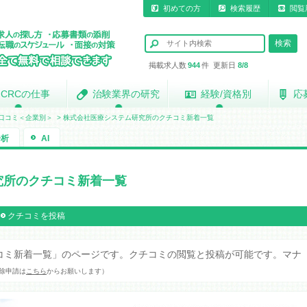
初めての方
検索履歴
閲覧
掲載求人数
944
件 更新日
8/8
CRCの仕事
CRCの仕事
治験業界の研究
治験業界の研究
経験/資格別
経験/資格別
応
応
口コミ＜企業別＞
>
株式会社医療システム研究所のクチコミ新着一覧
分析
AI
究所のクチコミ新着一覧
クチコミを投稿
コミ新着一覧」のページです。クチコミの閲覧と投稿が可能です。マナ
除申請は
こちら
からお願いします）