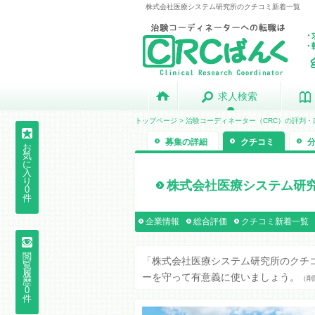
株式会社医療システム研究所のクチコミ新着一覧
求人検索
求人検索
トップページ
>
治験コーディネーター（CRC）の評判・
募集の詳細
クチコミ
お
気
に
入
り
株式会社医療システム研
0
件
企業情報
総合評価
クチコミ新着一覧
閲
「株式会社医療システム研究所のクチ
覧
履
ーを守って有意義に使いましょう。
（削
歴
0
件