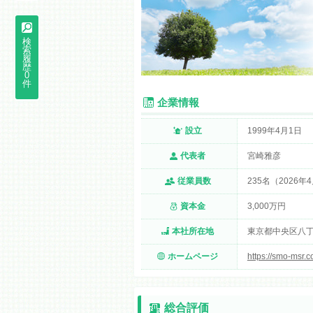
検
索
履
歴
0
件
企業情報
設立
1999年4月1日
代表者
宮崎雅彦
従業員数
235名（2026年
資本金
3,000万円
本社所在地
東京都中央区八丁堀
ホームページ
https://smo-msr.c
総合評価