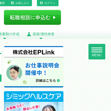
履歴
お気に入り
ログイン
募書類の作成
募書類の作成
面接/適性検査
面接/適性検査
toggle
navigatio
MENU