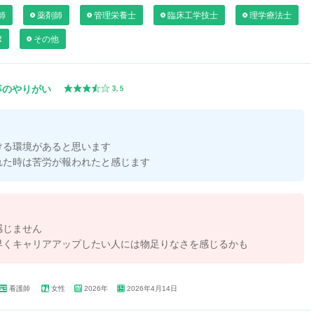
師
薬剤師
管理栄養士
臨床工学技士
理学療法士
R
その他
事のやりがい
ける環境があると思います
れた時は苦労が報われたと感じます
感じません
早くキャリアアップしたい人には物足りなさを感じるかも
看護師
女性
2026年
2026年4月14日