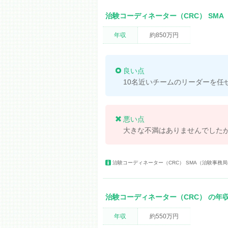
治験コーディネーター（CRC） SM
年収
約850万円
良い点
10名近いチームのリーダーを任
悪い点
大きな不満はありませんでした
治験コーディネーター（CRC） SMA（治験事務
治験コーディネーター（CRC） の年
年収
約550万円