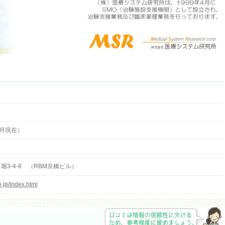
4月現在）
3-4-8 （RBM京橋ビル）
o.jp/index.html