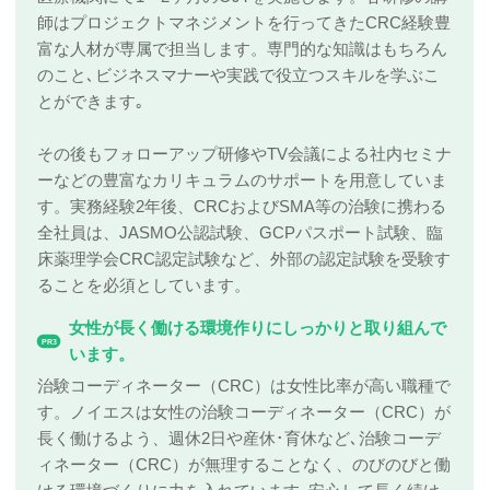
師はプロジェクトマネジメントを行ってきたCRC経験豊
富な人材が専属で担当します。専門的な知識はもちろん
のこと､ビジネスマナーや実践で役立つスキルを学ぶこ
とができます｡
その後もフォローアップ研修やTV会議による社内セミナ
ーなどの豊富なカリキュラムのサポートを用意していま
す。実務経験2年後、CRCおよびSMA等の治験に携わる
全社員は、JASMO公認試験、GCPパスポート試験、臨
床薬理学会CRC認定試験など、外部の認定試験を受験す
ることを必須としています。
女性が長く働ける環境作りにしっかりと取り組んで
PR3
います。
治験コーディネーター（CRC）は女性比率が高い職種で
す。ノイエスは女性の治験コーディネーター（CRC）が
長く働けるよう、週休2日や産休･育休など､治験コーデ
ィネーター（CRC）が無理することなく、のびのびと働