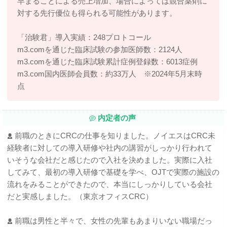
早まることによる売上増加、場合によっては競合薬剤に
対する先行優位も得られる可能性があります。
「治験君」導入実績：248プロトコール
m3.comを通じた臨床試験の参加医師数：2124人
m3.comを通じた臨床試験累計症例登録数：6013症例
m3.com国内医師会員数：約33万人 ※2024年5月末時
点
内定者の声
前職のときにCRCの仕事を知りました。ノイエスはCRC未
経験者に対しての導入研修や社内の講習がしっかり行われて
いそうな会社だと感じたので入社を決めました。実際に入社
してみて、最初の導入研修で基礎を学べ、OJTで実際の施設の
流れをみることができたので、本当にしっかりしている会社
だと実感しました。（東京オフィスCRC）
前職は男性と半々で、女性の先輩もあまりいない職場だっ