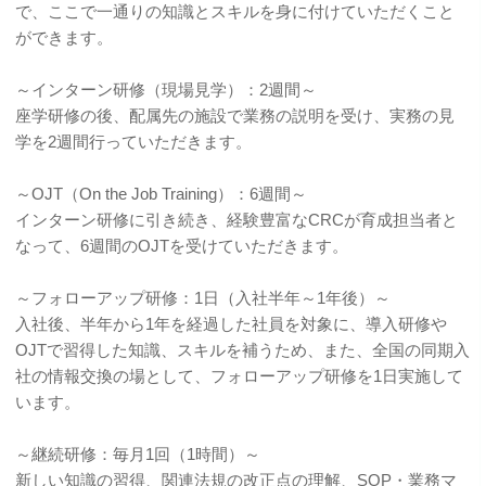
で、ここで一通りの知識とスキルを身に付けていただくこと
ができます。
～インターン研修（現場見学）：2週間～
座学研修の後、配属先の施設で業務の説明を受け、実務の見
学を2週間行っていただきます。
～OJT（On the Job Training）：6週間～
インターン研修に引き続き、経験豊富なCRCが育成担当者と
なって、6週間のOJTを受けていただきます。
～フォローアップ研修：1日（入社半年～1年後）～
入社後、半年から1年を経過した社員を対象に、導入研修や
OJTで習得した知識、スキルを補うため、また、全国の同期入
社の情報交換の場として、フォローアップ研修を1日実施して
います。
～継続研修：毎月1回（1時間）～
新しい知識の習得、関連法規の改正点の理解、SOP・業務マ