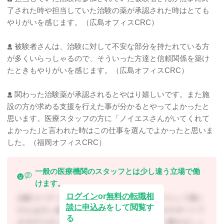
了された時や担当していた治験の薬が承認された時はとても
やりがいを感じます。（広島オフィスCRC）
被験者さんは、治験に対して不安な部分を持たれている方
が多くいらっしゃるので、そういった方達と信頼関係を築け
たときもやりがいを感じます。（広島オフィスCRC）
関わった治験薬が承認されるとやはり嬉しいです。また施
設の方が求める支援を行えた事が分かるとやってよかったと
思います。医療スタッフの方に「ノイエスさんがいてくれて
よかった｣と言われた時はこの仕事を選んでよかったと思いま
した。（福岡オフィスCRC）
一般の医療機関のスタッフとは少し違う立場で働
けます。
ログイン
or
無料の転職相
治験コーディネーターは医療機関のスタッフとして働く
談に申込み
をして閲覧す
のとは少し違う立場や目的で、患者さん達をサポートで
る
きるやりがいのある仕事です。ぜひ、一緒に働きましょ