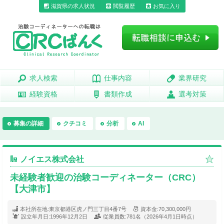
滋賀県の求人状況
閲覧履歴
お気に入り
求人検索
求人検索
仕事内容
仕事内容
業界研究
業界研究
経験資格
経験資格
書類作成
書類作成
選考対策
選考対策
募集の詳細
クチコミ
分析
AI
ノイエス株式会社
未経験者歓迎の治験コーディネーター（CRC）
【大津市】
本社所在地:
東京都港区虎ノ門三丁目4番7号
資本金:
70,300,000円
設立年月日:
1996年12月2日
従業員数:
781名（2026年4月1日時点）