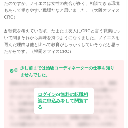
たのですが、ノイエスは女性の割合が多く、相談できる環境
もあって働きやすい職場だなと思いました。（大阪オフィス
CRC）
転職を考えている頃、たまたま友人にCRCと言う職業につ
いて聞きそれから興味を持つようになりました。ノイエスを
選んだ理由は他と比べて教育がしっかりしていそうだと思っ
たからです。（福岡オフィスCRC）
少し前までは治験コーディネーターの仕事を知り
ませんでした。
資格を生かせる仕事をしたいと思っていたところ、偶然
にノイエスの求人を見つけました。それまでは治験コー
ログイン
or
無料の転職相
ディネーターという職業があることを知りませんでし
談に申込み
をして閲覧す
た。仕事内容などを調べるうちに、治験コーディネータ
る
ーに興味を持ち、挑戦してみたいと思うようになりまし
た。入社後に知ったのですが、前職の病院でも、ノイエ
スが治験を行っていたそうです。（福岡オフィスCRC）