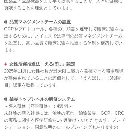
医薬品・医療機器をより早く提供することで、人々の健康に
貢献することを理念としています。
品質マネジメントチームの設置
GCPやプロトコール、各種の手順書を遵守して臨床試験を推
進するために、ノイエスでは専門の品質マネジメントチーム
を設置し、高い品質で臨床試験を推進する体制を構築してい
ます。
女性活躍推進法「えるぼし」認定
2025年11月に女性社員が最大限に能力を発揮できる職場環境
が整備されていることの評価として、「えるぼし」（3段階
目）認定を取得しています。
業界トップレベルの研修システム
～導入研修（座学研修）：4週間～
未経験の新入社員には、治験の流れ、治験業界、GCP、CRC
の実務に関する座学研修を1ヶ月受けていただきます。プレゼ
ンテーション、同意説明のロールプレイングもありますの