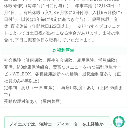
休暇5日間（毎年4月1日に付与））、年末年始（12月30日～1
月4日）、有給休暇（入社3ヵ月後に3日付与、入社6ヵ月後に7
日付与、以後は1年毎に法定に基づき付与）、慶弔休暇、産
休･育児休業（年間休日125日以上） ※担当するプロジェク
トによっては土日祝が出社になる場合があります。出社の場
合は､平日に振替休日を取得していただきます。
福利厚生
社会保険（健康保険、厚生年金保険、雇用保険、労災保険）
完備、M3健康保険組合、豊富なメニューを持つ福利厚生サー
ビスWELBOX、各種健康診断への補助、退職金制度あり（正
社員のみ/3年以上）
定年制：あり（一律 60歳）、再雇用制度：あり（上限 65歳ま
で）
受動喫煙対策あり（屋内禁煙）
ノイエスでは、治験コーディネーターを未経験か