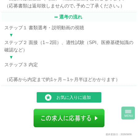
（応募書類は返却致しませんので､予めご了承ください｡）
選考の流れ
ステップ１ 書類選考・説明動画の視聴
▼
ステップ２ 面接（1～2回）、適性試験（SPI、医療基礎知識の
確認など）
▼
ステップ３ 内定
（応募から内定まで約1ヶ月～1ヶ月半ほどかかります）
お気に入りに追加
toggl
navig
MENU
最終更新日：2026/08/06