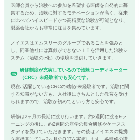
医師会員から治験への参加を希望する医師を自発的に募
集するため、治験に対するモチベーションが高く、従来
に比べてハイスピードかつ高精度な治験が可能となり、
製薬会社からも非常に注目を集めています。
ノイエスはエムスリーのグループであることを強みと
し、同業他社には真似ができないＩＴを活用した治験シ
ステム（治験のe化）の環境を提供していきます。
研修制度が充実しているので治験コーディネーター
PR2
（CRC）未経験者でも安心です。
現在､活躍しているCRCの9割が未経験者です。治験に関
する知識がない方も、入社後にきちんとした教育を受け
られますので、治験が初めてという方も安心です。
研修は2ヶ月の長期に渡り行います。約2週間に渡るEラ
ーニングの後に、約2週間の座学の集合研修やケースス
タディを受けていただきます。その後はノイエスの提携
医療機関にて1～2ヶ月のOJTを実施します。各研修の講