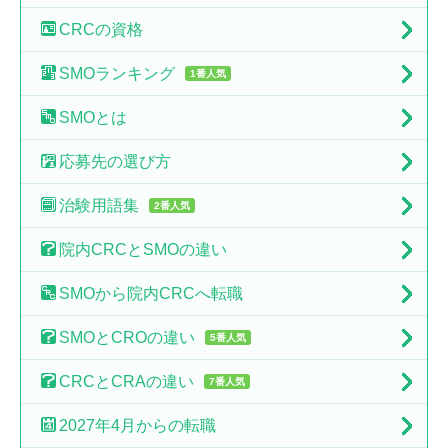
CRCの
資格
SMO
ランキング
1番人気
SMO
とは
応募先の
選び方
治験
用語集
2番人気
院内CRCと
SMOの違い
SMOから
院内CRCへ転職
SMOとCROの
違い
5番人気
CRCとCRAの
違い
7番人気
2027年4月からの転職