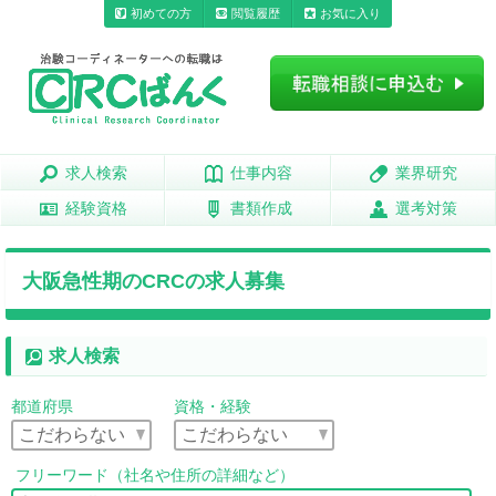
初めての方
閲覧履歴
お気に入り
求人検索
求人検索
仕事内容
仕事内容
業界研究
業界研究
経験資格
経験資格
書類作成
書類作成
選考対策
選考対策
大阪急性期のCRCの求人募集
求人検索
都道府県
資格・経験
フリーワード（社名や住所の詳細など）