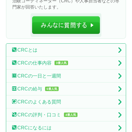
治験コーディネーター（CRC）や人事担当者などの専
門家が回答いたします。
CRC
とは
CRCの
仕事内容
3番人気
CRCの
一日と一週間
CRCの
給与
6番人気
CRCの
よくある質問
CRCの
評判・口コミ
4番人気
CRCに
なるには