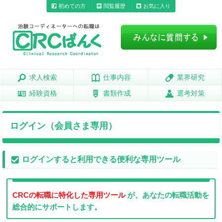
初めての方
閲覧履歴
お気に入り
求人検索
求人検索
仕事内容
仕事内容
業界研究
業界研究
経験資格
経験資格
書類作成
書類作成
選考対策
選考対策
ログイン（会員さま専用）
ログインすると利用できる便利な専用ツール
CRCの転職に特化した専用ツール
が、あなたの転職活動を
総合的にサポートします。