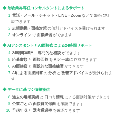
◆ 治験業界専任コンサルタントによるサポート
1
電話・メール・チャット・LINE・Zoom
などで気軽に相
談できます
2
志望動機・面接対策
の個別アドバイスを受けられます
3
オンライン
で
面接練習
ができます
◆ AIアシスタントとAI面接官による24時間サポート
4
24時間365日、専門的な相談
ができます
5
応募書類
と
面接回答
を
AIと一緒に
作成できます
6
AI面接官
と
実践的な面接練習
ができます
7
AIによる面接回答
の
分析
と
改善アドバイス
が受けられま
す
◆ データに基づく情報提供
8
過去の選考実績
と
口コミ情報
による面接対策ができます
9
企業ごと
の
面接質問傾向
を確認できます
10
予想年収
と
選考通過率
を確認できます