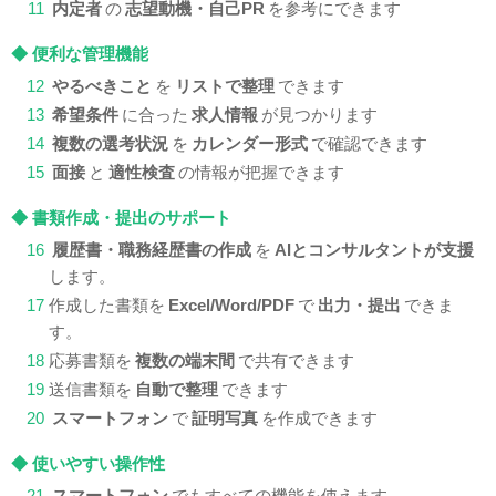
11
内定者
の
志望動機・自己PR
を参考にできます
◆ 便利な管理機能
12
やるべきこと
を
リストで整理
できます
13
希望条件
に合った
求人情報
が見つかります
14
複数の選考状況
を
カレンダー形式
で確認できます
15
面接
と
適性検査
の情報が把握できます
◆ 書類作成・提出のサポート
16
履歴書・職務経歴書の作成
を
AIとコンサルタントが支援
します。
17
作成した書類を
Excel/Word/PDF
で
出力・提出
できま
す。
18
応募書類を
複数の端末間
で共有できます
19
送信書類を
自動で整理
できます
20
スマートフォン
で
証明写真
を作成できます
◆ 使いやすい操作性
21
スマートフォン
でもすべての機能を使えます