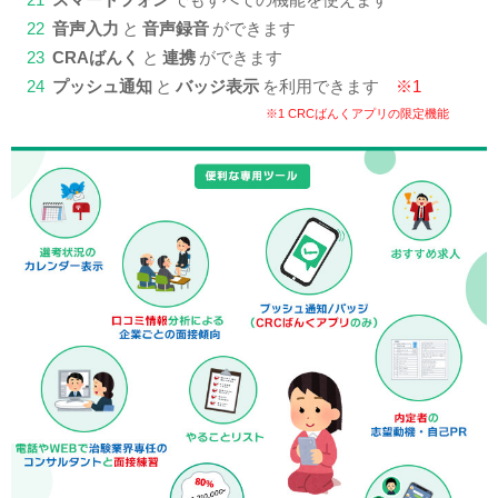
22
音声入力
と
音声録音
ができます
23
CRAばんく
と
連携
ができます
24
プッシュ通知
と
バッジ表示
を利用できます
※1
※1 CRCばんくアプリの限定機能