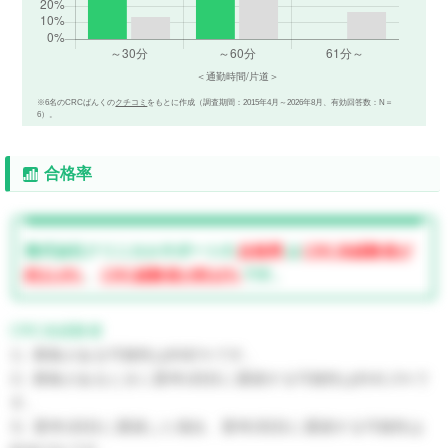
※6名のCRCばんくの
クチコミ
をもとに作成（調査期間：2015年4月～2026年8月、有効回答数：N＝
6）。
合格率
株式会社クリニカルサポートの
合格率
は
CRC未経験者が
約11.6%
、
CRC経験者が約12%
です。
CRC未経験者
1）募集がある可能性は約82％です。
2）募集があるときに選考1回目に通過する可能性は約41.3％で
す。
3）選考1回目に通過した場合、選考2回目に通過する可能性は