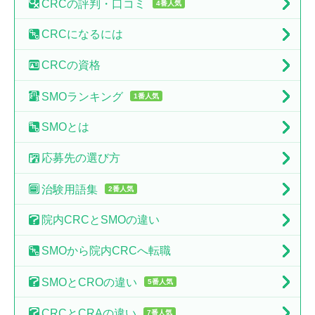
CRCの
評判・口コミ
4番人気
CRCに
なるには
CRCの
資格
SMO
ランキング
1番人気
SMO
とは
応募先の
選び方
治験
用語集
2番人気
院内CRCと
SMOの違い
SMOから
院内CRCへ転職
SMOとCROの
違い
5番人気
CRCとCRAの
違い
7番人気