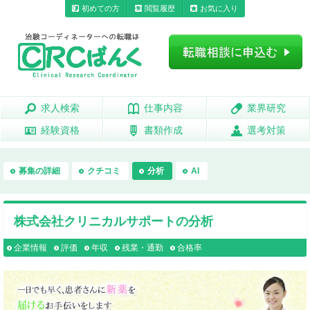
初めての方
閲覧履歴
お気に入り
求人検索
求人検索
仕事内容
仕事内容
業界研究
業界研究
経験資格
経験資格
書類作成
書類作成
選考対策
選考対策
募集の詳細
クチコミ
分析
AI
株式会社クリニカルサポートの分析
企業情報
評価
年収
残業・通勤
合格率