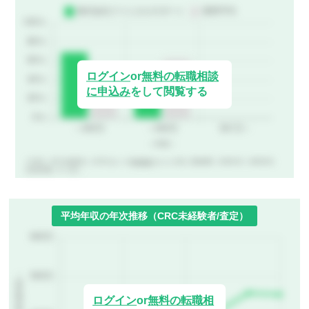
ログイン
or
無料の転職相談
に申込み
をして閲覧する
※310名（CRC未経験者）のCRCばんくの
年収査定
をもとに作成（調査期間：2019年4月～2026年8月、
有効回答数：N＝310）。
平均年収の年次推移（CRC未経験者/査定）
ログイン
or
無料の転職相