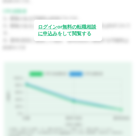
約34.3％です。
CRC経験者
1）募集がある可能性は約84.7％です。
2）募集があるときに選考1回目に通過する可能性は約47.2％で
ログイン
or
無料の転職相談
す。
に申込み
をして閲覧する
3）選考1回目に通過した場合、選考2回目に通過する可能性は
約30％です
※応募は「応募できる確率」です。募集の発生率によって変動します。場所は考慮していません。
※CRC未経験者は417名、CRC経験者は17名の
合格予想
をもとに作成（調査期間：2019年4月～2026年8月、