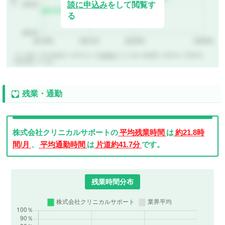
談に申込み
をして閲覧す
る
※のべ306名（CRC未経験者）のCRCばんくの
年収査定
をもとに作成（調査期間：2019年4月～2026年8月、
有効回答数：N＝306）。
残業・通勤
株式会社クリニカルサポートの
平均残業時間
は
約21.8時
間/月
、
平均通勤時間
は
片道約41.7分
です。
残業時間分布