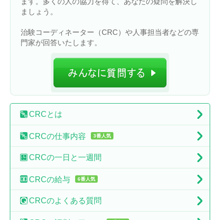
ます。多くの人の協力を得て、あなたの疑問を解決し
ましょう。
治験コーディネーター（CRC）や人事担当者などの専
門家が回答いたします。
CRC
とは
CRCの
仕事内容
3番人気
CRCの
一日と一週間
CRCの
給与
6番人気
CRCの
よくある質問