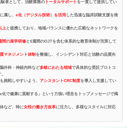
先駆者として、治験業務の
トータルサポート
を一貫して提供してい
プに属し、
e化（デジタル技術）を活用
した迅速な臨床試験支援を推
以上
と提携しており、地域バランスに優れた広範なネットワークを
週間の座学研修
と6週間のOJTを含む体系的な教育体制が充実して
質マネジメント体制
を整備し、インシデント対応と治験の品質向
、脳外科・神経内科など
多岐にわたる領域
で具体的な受託プロトコ
す。
でも挑戦しやすいよう、
アシスタントCRC制度
を導入し支援してい
e化で健康に貢献する」という力強い理念をトップメッセージで掲
育休など、特に
女性の働き方改革
に注力し、多様なスタイルに対応