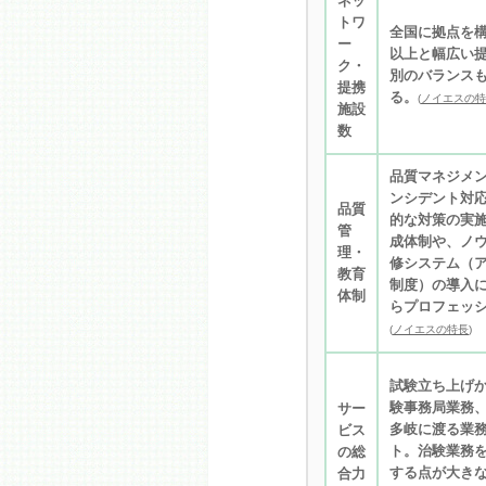
ネッ
トワ
全国に拠点を構え
ー
以上と幅広い
ク・
別のバランス
提携
る。
(
ノイエスの特
施設
数
品質マネジメ
ンシデント対
品質
的な対策の実施
管
成体制や、ノ
理・
修システム（ア
教育
制度）の導入
体制
らプロフェッ
(
ノイエスの特長
)
試験立ち上げか
験事務局業務、
サー
多岐に渡る業
ビス
ト。治験業務
の総
する点が大き
合力