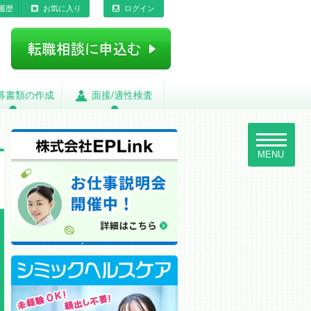
履歴
お気に入り
ログイン
募書類の作成
募書類の作成
面接/適性検査
面接/適性検査
toggle
navigatio
MENU