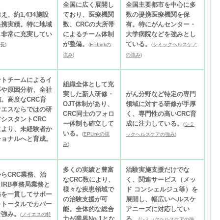
全国に広く展開し
全国主要都市を中心に多
、約1,434施設
ており、医療機関
数の提携医療機関を保
提携実績。特に地域
数、CRCの大所帯
有。特にがんセンター・
も非常に充実してい
によるチーム体制
大学病院などを強みとし
が整備。
ている。
長
)
(
EPLinkの
(
シミックヘルスケア
強み
)
の強み
)
ントチームによるイ
組織全体として充
応や原因分析、全社
実した新人研修・
がん分野など特定の専門
。高度なCRC育
OJT体制があり、
領域に対する研修が手厚
ウエスならではの研
CRC同士のフォロ
く、専門性の高いCRC育
シスタントCRC
ー体制も確立して
成に注力している。
(
シミ
により、未経験者か
いる。
(
EPLinkの強
ックヘルスケアの強み
)
ショナルへと育成。
み
)
多くの実績と豊富
治験実施支援だけでな
らCRC業務、治
なCRC数により、
く、関連サービス（メッ
IRB事務局業務と
様々な疾患領域で
ド コンシェルジュ等）を
務を一貫してサポー
の治験支援が可
展開し、幅広いヘルスケ
をトータルでカバー
能。全体的な総合
アニーズに対応してい
な強み。
(
ノイエスの特
力が業界No.1とな
る。
(
シミックヘルスケアの強