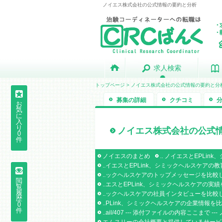
ノイエス株式会社の公式情報の要約と分析
求人検索
求人検索
トップページ
>
ノイエス株式会社の公式情報の要約と分
募集の詳細
クチコミ
お
気
に
入
り
ノイエス株式会社の公式
0
件
ノイエスのまとめ
.. ノイエスとEPL
..イエスとEPLink、シミックヘルスケ
..ックヘルスケアのトップメッセージを比
閲
..エスとEPLink、シミックヘルスケア
覧
履
..ックヘルスケアの社員インタビューを比
歴
..PLink、シミックヘルスケアの企業情
0
件
..ail/407 --- 添付ファイルの内容ここま