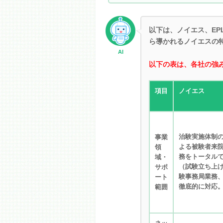
以下は、ノイエス、EP
ら導かれるノイエスの
AI
以下の表は、各社の強
項目
ノイエス
治験実施体制の
事業
よる被験者来
領
務をトータル
域・
（試験立ち上げ
サポ
験事務局業務、
ート
徹底的に対応
範囲