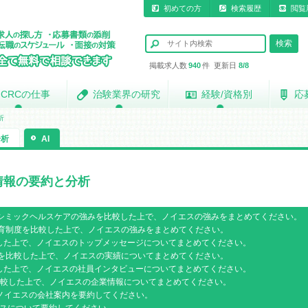
初めての方
検索履歴
閲覧
掲載求人数
940
件 更新日
8/8
CRCの仕事
CRCの仕事
治験業界の研究
治験業界の研究
経験/資格別
経験/資格別
応
応
析
分析
AI
情報の要約と分析
ink、シミックヘルスケアの強みを比較した上で、ノイエスの強みをまとめてください。
アの教育制度を比較した上で、ノイエスの強みをまとめてください。
較した上で、ノイエスのトップメッセージについてまとめてください。
の実績を比較した上で、ノイエスの実績についてまとめてください。
較した上で、ノイエスの社員インタビューについてまとめてください。
報を比較した上で、ノイエスの企業情報についてまとめてください。
で --- ノイエスの会社案内を要約してください。