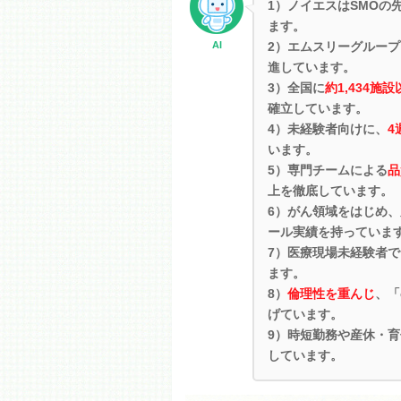
1）ノイエスはSMOの
ます。
AI
2）エムスリーグルー
進しています。
3）全国に
約1,434施設
確立しています。
4）未経験者向けに、
4
います。
5）専門チームによる
品
上を徹底しています。
6）がん領域をはじめ
ール実績を持っていま
7）医療現場未経験者
ます。
8）
倫理性を重んじ
、「
げています。
9）時短勤務や産休・
しています。