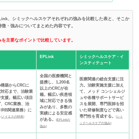
Link、シミックヘルスケアそれぞれの強みを比較した表と、そこか
特徴・強みについてまとめた内容です。
みを主要なポイントで比較しています。
EPLink
シミックヘルスケア・イ
ンスティテュート
全国の医療機関と
医療関連の総合支援に注
提携し、1,200名
構築からCRCに
力。治験実施支援に加え
以上のCRCが在
院対応まで、治験業
て、メッド コンシェルジ
籍。幅広い疾患領
で支援。幅広い項目
ュや各種サポートサービ
域に対応できる強
、CRC業務、治
スを展開、専門医師を招
みがあり、多数の
IRB関連業務）に
いた研修制度などで高い
実績による安定感
。
専門性を育成する。
(
ノイエスの特長
)
(
シミ
がある。
(
EPLinkの
ックヘルスケアの強み
)
強み
)