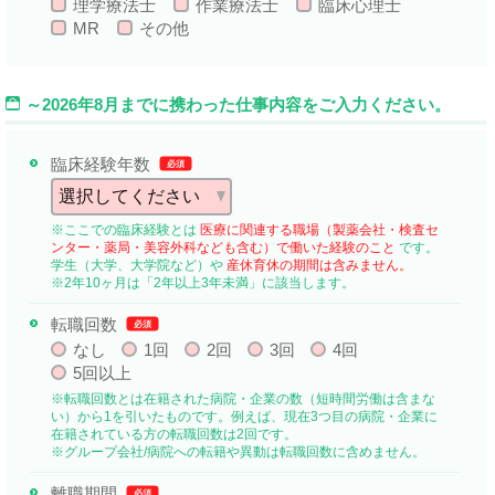
理学療法士
作業療法士
臨床心理士
MR
その他
～2026年8月までに携わった仕事内容をご入力ください。
臨床経験年数
必須
※ここでの臨床経験とは
医療に関連する職場（製薬会社・検査セ
ンター・薬局・美容外科なども含む）で働いた経験のこと
です。
学生（大学、大学院など）や
産休育休の期間は含みません。
※2年10ヶ月は「2年以上3年未満」に該当します。
転職回数
必須
なし
1回
2回
3回
4回
5回以上
※転職回数とは在籍された病院・企業の数（短時間労働は含まな
い）から1を引いたものです。例えば、現在3つ目の病院・企業に
在籍されている方の転職回数は2回です。
※グループ会社/病院への転籍や異動は転職回数に含めません。
離職期間
必須