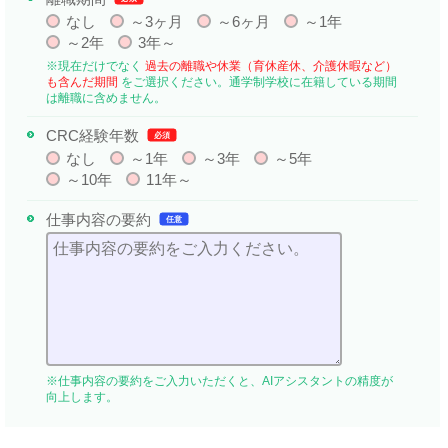
なし
～3ヶ月
～6ヶ月
～1年
～2年
3年～
※現在だけでなく
過去の離職や休業（育休産休、介護休暇など）
も含んだ期間
をご選択ください。通学制学校に在籍している期間
は離職に含めません。
CRC経験年数
必須
なし
～1年
～3年
～5年
～10年
11年～
仕事内容の要約
任意
※仕事内容の要約をご入力いただくと、AIアシスタントの精度が
向上します。