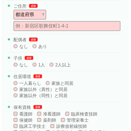
ご住所
必須
配偶者
必須
なし
あり
子供
必須
なし
1人
2人以上
住居環境
必須
一人暮らし
家族と同居
家族以外（異性）と同居
家族以外（同性）と同居
保有資格
必須
看護師
准看護師
臨床検査技師
保健師
薬剤師
管理栄養士
臨床工学技士
診療放射線技師