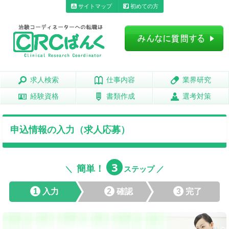
サイトマップ
初めての方
求人検索
求人検索
仕事内容
仕事内容
業界研究
業界研究
経験資格
経験資格
書類作成
書類作成
選考対策
選考対策
申込情報の入力（求人応募）
3
簡単！
＼
ステップ ／
1
入力
2
確認
3
完了