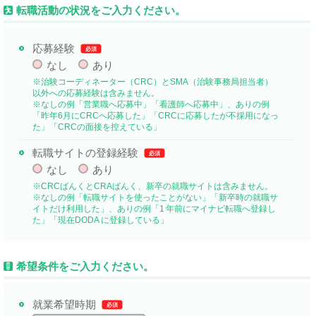
転職活動の状況をご入力ください。
応募経験
必須
なし
あり
※治験コーディネーター（CRC）とSMA（治験事務局担当者）
以外への応募経験は含みません。
※なしの例「営業職へ応募中」「看護師へ応募中」、ありの例
「昨年6月にCRCへ応募した」「CRCに応募したが不採用になっ
た」「CRCの面接を控えている」
転職サイトの登録経験
必須
なし
あり
※CRCばんくとCRAばんく、新卒の就職サイトは含みません。
※なしの例「転職サイトを使ったことがない」「新卒時の就職サ
イトだけ利用した」、ありの例「1 年前にマイナビ転職へ登録し
た」「現在DODA に登録している」
希望条件をご入力ください。
就業希望時期
必須