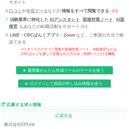
サポート
6
口コミ
や
年収データ
などの
情報をすべて閲覧できる
※1
7
治験業界に特化した
AIアシスタント
面接対策ノート
AI面
接官
もあなたの転職活動をサポート
※1
8
LINE・CRCばんくアプリ・Zoom
など、ご希望の方法で相
談できる
※1 すべてのクチコミ閲覧や面接対策ノート、AI面接官などは、
CRCばんくを通じて応募された方のみご利用いただける機能
履歴書かんたん作成ツールのデータを使う
ログインして前回の申し込み情報を使う
応募する求人情報
応募先名
株式会社EPLink