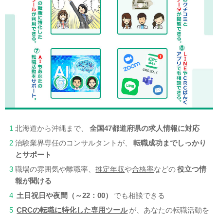
1
北海道から沖縄まで、
全国47都道府県の求人情報に対応
2
治験業界専任のコンサルタントが、
転職成功までしっかり
とサポート
3
職場の雰囲気や離職率、
推定年収
や
合格率
などの
役立つ情
報が聞ける
4
土日祝日や夜間（～22：00）
でも相談できる
5
CRCの転職に特化した専用ツール
が、あなたの転職活動を