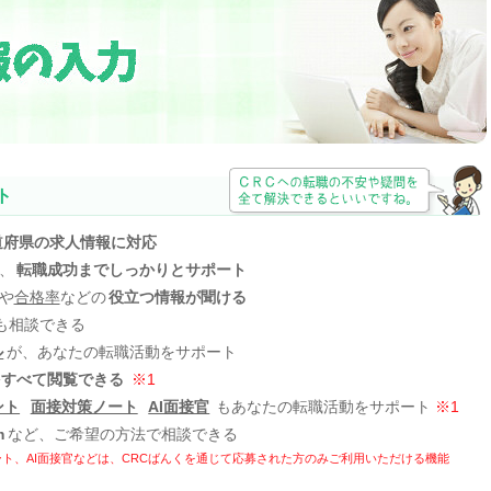
ト
道府県の求人情報に対応
、
転職成功までしっかりとサポート
や
合格率
などの
役立つ情報が聞ける
も相談できる
ル
が、あなたの転職活動をサポート
をすべて閲覧できる
※1
ント
面接対策ノート
AI面接官
もあなたの転職活動をサポート
※1
m
など、ご希望の方法で相談できる
ト、AI面接官などは、
CRCばんくを通じて応募された方のみご利用いただける機能