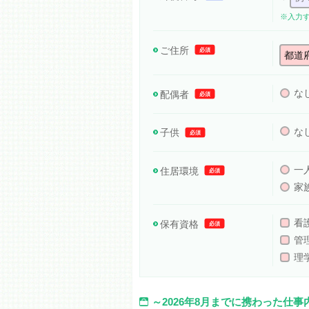
※入力
ご住所
必須
な
配偶者
必須
な
子供
必須
一
住居環境
必須
家
看
保有資格
必須
管
理
～2026年8月までに携わった仕