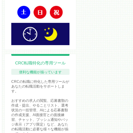
CRC転職特化の専用ツール
便利な機能が揃っています
CRCの転職に特化した専用ツールが
あなたの転職活動をサポートしま
す。
おすすめの求人の閲覧、応募書類の
作成・提出、やることリスト、選考
状況の一括管理、AIによる応募書類
の作成支援、AI面接官との面接練
習、チャット、プッシュ通知やバッ
ジ表示（アプリ限定）など、あなた
の転職活動に必要な様々な機能が揃