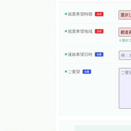
就業希望時期
必須
就業希望地域
必須
※選択
連絡希望日時
任意
ご要望
任意