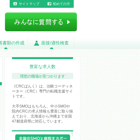
サイトマップ
初めての方
募書類の作成
募書類の作成
面接/適性検査
面接/適性検査
豊富な求人数
理想の職場が
見つかります
《CRCばんく》は、治験コーディネ
ーター（CRC）専門の転職支援サイ
トです。
大手SMOはもちろん、中小SMOや
院内CRCの求人情報も豊富に取り揃
えており、北海道から沖縄まで全国
47都道府県に対応しています。