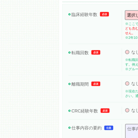
臨床経験年数
必須
※ここ
ども含
せん。
※2年1
な
転職回数
必須
※転職
す。例
※グル
な
離職期間
必須
※現在
さい。
な
CRC経験年数
必須
仕事内容の要約
任意