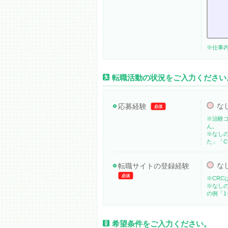
※仕事
転職活動の状況をご入力ください
な
応募経験
必須
※治験
ん。
※なし
た」「C
な
転職サイトの登録経験
必須
※CRC
※なし
の例「1
希望条件をご入力ください。