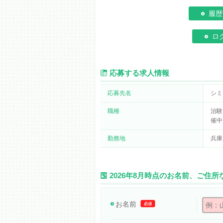
履歴
ロ
応募する求人情報
応募先名
シミ
職種
治験
催中
勤務地
兵庫
2026年8月時点のお名前、ご住
お名前
必須