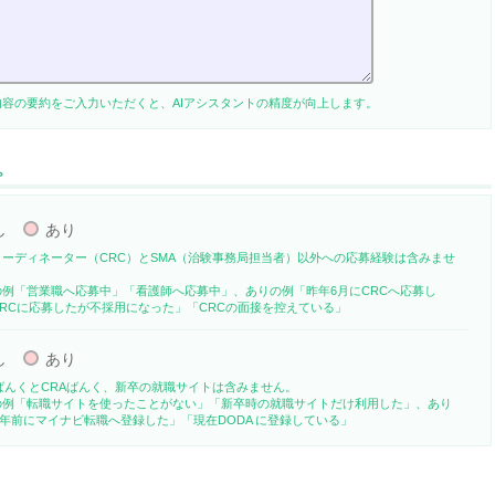
内容の要約をご入力いただくと、AIアシスタントの精度が向上します。
。
し
あり
コーディネーター（CRC）とSMA（治験事務局担当者）以外への応募経験は含みませ
の例「営業職へ応募中」「看護師へ応募中」、ありの例「昨年6月にCRCへ応募し
RCに応募したが不採用になった」「CRCの面接を控えている」
し
あり
ばんくとCRAばんく、新卒の就職サイトは含みません。
の例「転職サイトを使ったことがない」「新卒時の就職サイトだけ利用した」、あり
 年前にマイナビ転職へ登録した」「現在DODA に登録している」