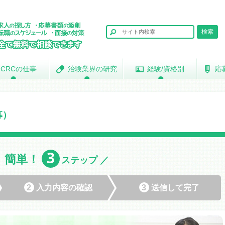
CRCの仕事
CRCの仕事
治験業界の研究
治験業界の研究
経験/資格別
経験/資格別
応
応
募）
3
簡単！
＼
ステップ ／
2
入力内容の
確認
3
送信して
完了