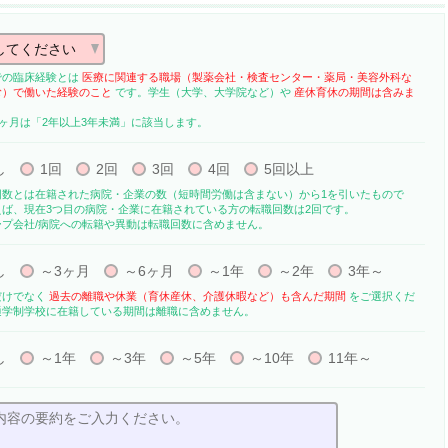
での臨床経験とは
医療に関連する職場（製薬会社・検査センター・薬局・美容外科な
む）で働いた経験のこと
です。学生（大学、大学院など）や
産休育休の期間は含みま
0ヶ月は「2年以上3年未満」に該当します。
し
1回
2回
3回
4回
5回以上
回数とは在籍された病院・企業の数（短時間労働は含まない）から1を引いたもので
えば、現在3つ目の病院・企業に在籍されている方の転職回数は2回です。
ープ会社/病院への転籍や異動は転職回数に含めません。
し
～3ヶ月
～6ヶ月
～1年
～2年
3年～
だけでなく
過去の離職や休業（育休産休、介護休暇など）も含んだ期間
をご選択くだ
通学制学校に在籍している期間は離職に含めません。
し
～1年
～3年
～5年
～10年
11年～