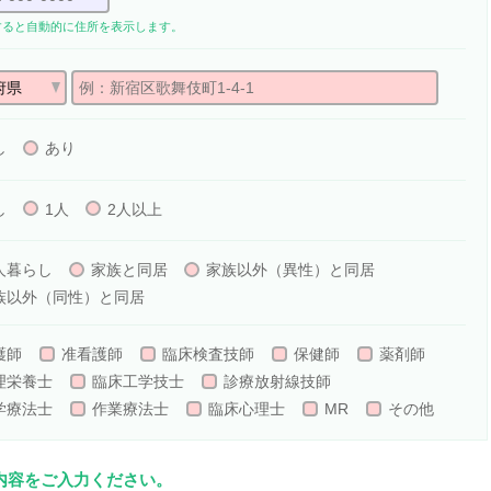
すると自動的に住所を表示します。
し
あり
し
1人
2人以上
人暮らし
家族と同居
家族以外（異性）と同居
族以外（同性）と同居
護師
准看護師
臨床検査技師
保健師
薬剤師
理栄養士
臨床工学技士
診療放射線技師
学療法士
作業療法士
臨床心理士
MR
その他
事内容をご入力ください。