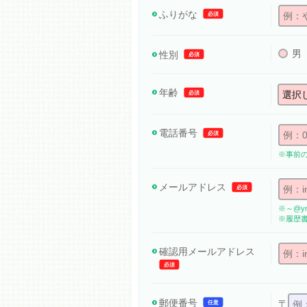
ふりがな
必須
男
性別
必須
年齢
必須
電話番号
必須
※事前
メールアドレス
必須
※～@ym
※履歴
確認用メール
アドレス
必須
郵便番号
〒
任意