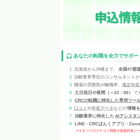
あなたの転職を全力でサポー
1
北海道から沖縄まで、
全国47都
2
治験業界専任のコンサルタントが
3
職場の雰囲気や離職率、
推定年収
4
土日祝日や夜間（～22：00）
で
5
CRCの転職に特化した専用ツー
6
口コミ
や
年収データ
などの
情報
7
治験業界に特化した
AIアシスタ
8
LINE・CRCばんくアプリ・Zoo
※1 すべてのクチコミ閲覧や面接対策ノー