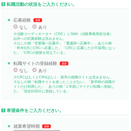
転職活動の状況をご入力ください。
応募経験
必須
なし
あり
※治験コーディネーター（CRC）とSMA（治験事務局担当者）
以外への応募経験は含みません。
※なしの例「営業職へ応募中」「看護師へ応募中」、ありの例
「昨年6月にCRCへ応募した」「CRCに応募したが不採用になっ
た」「CRCの面接を控えている」
転職サイトの登録経験
必須
なし
あり
※CRCばんくとCRAばんく、新卒の就職サイトは含みません。
※なしの例「転職サイトを使ったことがない」「新卒時の就職サ
イトだけ利用した」、ありの例「1 年前にマイナビ転職へ登録し
た」「現在DODA に登録している」
希望条件をご入力ください。
就業希望時期
必須