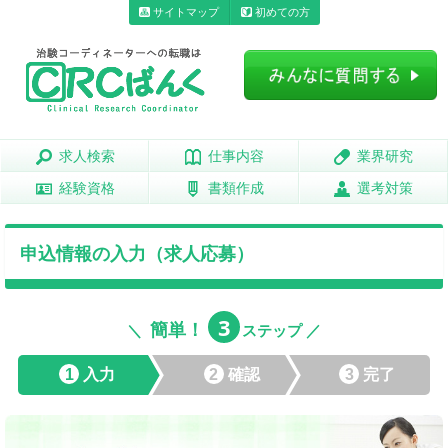
サイトマップ
初めての方
求人検索
求人検索
仕事内容
仕事内容
業界研究
業界研究
経験資格
経験資格
書類作成
書類作成
選考対策
選考対策
申込情報の入力（求人応募）
3
簡単！
＼
ステップ ／
1
入力
2
確認
3
完了