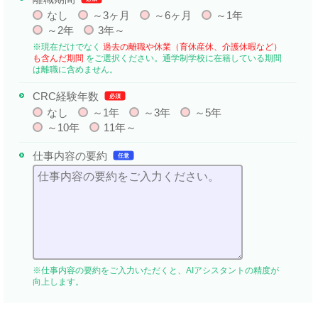
なし
～3ヶ月
～6ヶ月
～1年
～2年
3年～
※現在だけでなく
過去の離職や休業（育休産休、介護休暇など）
も含んだ期間
をご選択ください。通学制学校に在籍している期間
は離職に含めません。
CRC経験年数
必須
なし
～1年
～3年
～5年
～10年
11年～
仕事内容の要約
任意
※仕事内容の要約をご入力いただくと、AIアシスタントの精度が
向上します。