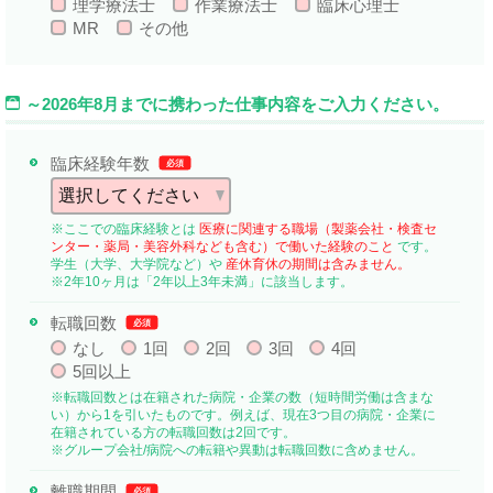
理学療法士
作業療法士
臨床心理士
MR
その他
～2026年8月までに携わった仕事内容をご入力ください。
臨床経験年数
必須
※ここでの臨床経験とは
医療に関連する職場（製薬会社・検査セ
ンター・薬局・美容外科なども含む）で働いた経験のこと
です。
学生（大学、大学院など）や
産休育休の期間は含みません。
※2年10ヶ月は「2年以上3年未満」に該当します。
転職回数
必須
なし
1回
2回
3回
4回
5回以上
※転職回数とは在籍された病院・企業の数（短時間労働は含まな
い）から1を引いたものです。例えば、現在3つ目の病院・企業に
在籍されている方の転職回数は2回です。
※グループ会社/病院への転籍や異動は転職回数に含めません。
離職期間
必須