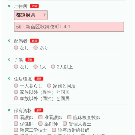
ご住所
必須
配偶者
必須
なし
あり
子供
必須
なし
1人
2人以上
住居環境
必須
一人暮らし
家族と同居
家族以外（異性）と同居
家族以外（同性）と同居
保有資格
必須
看護師
准看護師
臨床検査技師
保健師
薬剤師
管理栄養士
臨床工学技士
診療放射線技師