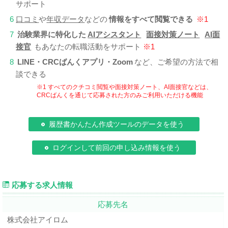
サポート
6
口コミ
や
年収データ
などの
情報をすべて閲覧できる
※1
7
治験業界に特化した
AIアシスタント
面接対策ノート
AI面
接官
もあなたの転職活動をサポート
※1
8
LINE・CRCばんくアプリ・Zoom
など、ご希望の方法で相
談できる
※1 すべてのクチコミ閲覧や面接対策ノート、AI面接官などは、
CRCばんくを通じて応募された方のみご利用いただける機能
履歴書かんたん作成ツールのデータを使う
ログインして前回の申し込み情報を使う
応募する求人情報
応募先名
株式会社アイロム