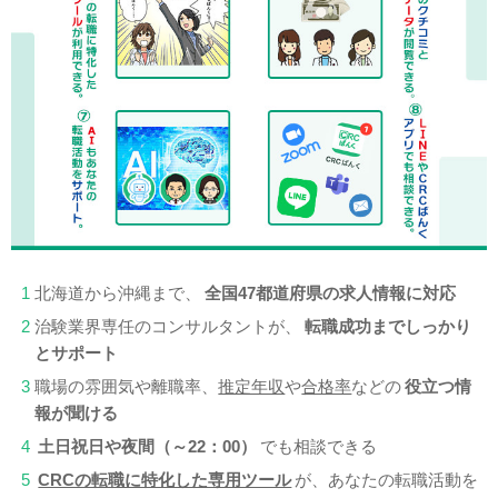
1
北海道から沖縄まで、
全国47都道府県の求人情報に対応
2
治験業界専任のコンサルタントが、
転職成功までしっかり
とサポート
3
職場の雰囲気や離職率、
推定年収
や
合格率
などの
役立つ情
報が聞ける
4
土日祝日や夜間（～22：00）
でも相談できる
5
CRCの転職に特化した専用ツール
が、あなたの転職活動を