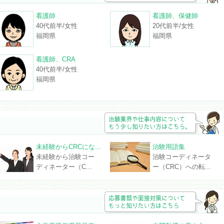
看護師
看護師、保健師
40代前半/女性
20代前半/女性
福岡県
福岡県
看護師、CRA
40代前半/女性
福岡県
未経験からCRCにな...
治験用語集
未経験から治験コー
治験コーディネータ
ディネーター（C...
ー（CRC）への転...