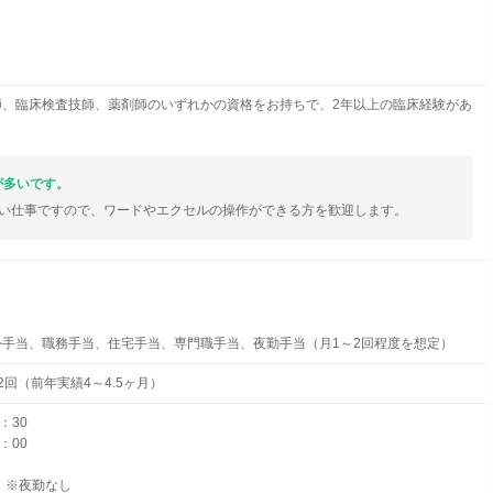
師、臨床検査技師、薬剤師のいずれかの資格をお持ちで、2年以上の臨床経験があ
が多いです。
い仕事ですので、ワードやエクセルの操作ができる方を歓迎します。
外手当、職務手当、住宅手当、専門職手当、夜勤手当（月1～2回程度を想定）
2回（前年実績4～4.5ヶ月）
：30
：00
 ※夜勤なし