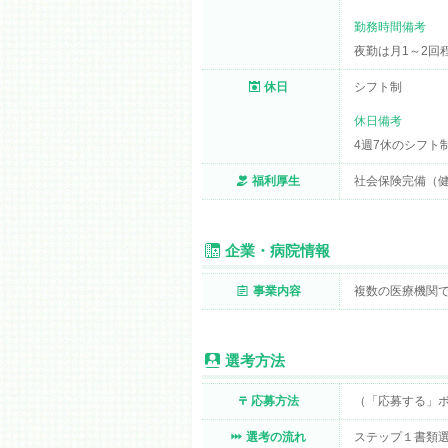
勤務時間備考
夜勤は月1～2回
休日
シフト制
休日備考
4週7休のシフト
福利厚生
社会保険完備（
企業・病院情報
事業内容
複数の医療機関
選考方法
応募方法
（「応募する」
選考の流れ
ステップ１書類