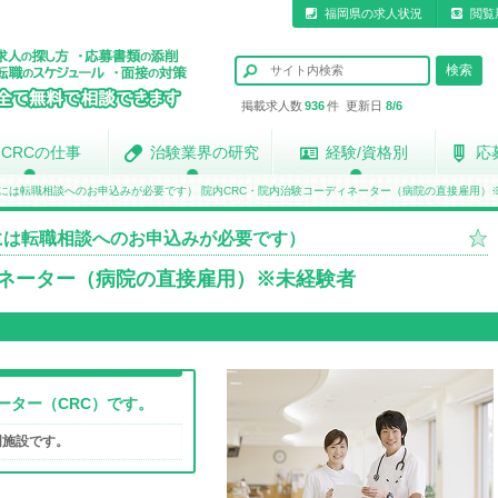
福岡県の求人状況
閲覧
掲載求人数
936
件 更新日
8/6
CRCの仕事
CRCの仕事
治験業界の研究
治験業界の研究
経験/資格別
経験/資格別
応
応
には転職相談へのお申込みが必要です） 院内CRC・院内治験コーディネーター（病院の直接雇用）
には転職相談へのお申込みが必要です）
ィネーター（病院の直接雇用）※未経験者
ーター（CRC）です。
門施設です。