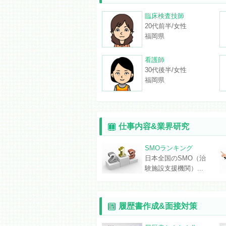
臨床検査技師
20代前半/女性
福岡県
看護師
30代後半/女性
福岡県
仕事内容&業界研究
SMOランキング
日本全国のSMO（治
験施設支援機関）...
履歴書作成&面接対策