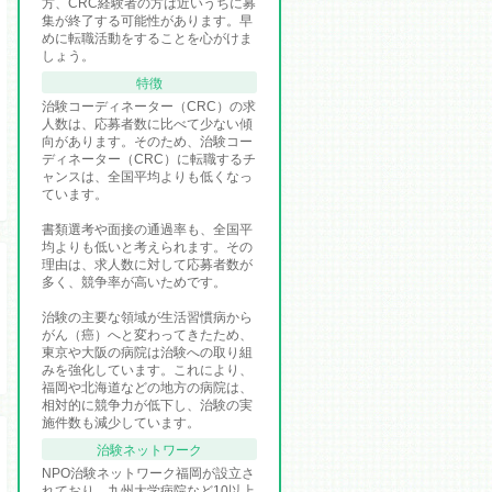
方、CRC経験者の方は近いうちに募
集が終了する可能性があります。早
めに転職活動をすることを心がけま
しょう。
特徴
治験コーディネーター（CRC）の求
人数は、応募者数に比べて少ない傾
向があります。そのため、治験コー
ディネーター（CRC）に転職するチ
ャンスは、全国平均よりも低くなっ
ています。
書類選考や面接の通過率も、全国平
均よりも低いと考えられます。その
理由は、求人数に対して応募者数が
多く、競争率が高いためです。
治験の主要な領域が生活習慣病から
がん（癌）へと変わってきたため、
東京や大阪の病院は治験への取り組
みを強化しています。これにより、
福岡や北海道などの地方の病院は、
相対的に競争力が低下し、治験の実
施件数も減少しています。
治験ネットワーク
NPO治験ネットワーク福岡が設立さ
れており、九州大学病院など10以上