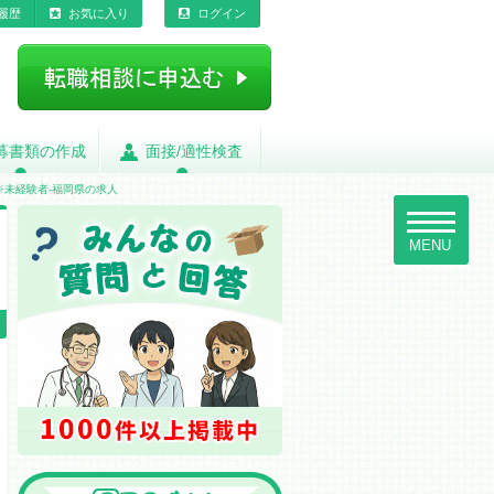
履歴
お気に入り
ログイン
募書類の作成
募書類の作成
面接/適性検査
面接/適性検査
※未経験者-福岡県の求人
toggle
navigatio
MENU