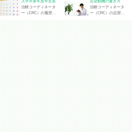
入学卒業年度早見表
志望動機の書き方
治験コーディネータ
治験コーディネータ
ー（CRC）の履歴...
ー（CRC）の志望...