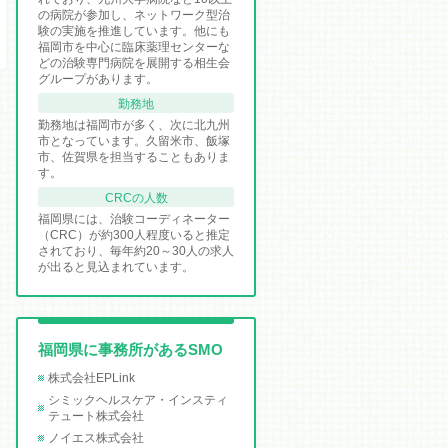
の病院が参加し、ネットワーク型治
験の実施を推進しています。他にも
福岡市を中心に臨床薬理センターな
どの治験専門病院を展開する相生会
グループがあります。
勤務地
勤務地は福岡市が多く、次に北九州
市となっています。久留米市、飯塚
市、佐賀県を担当することもありま
す。
CRCの人数
福岡県には、治験コーディネーター
（CRC）が約300人程度いると推定
されており、毎年約20～30人の求人
が出ると見込まれています。
福岡県に事務所があるSMO
株式会社EPLink
シミックヘルスケア・インスティ
テュート株式会社
ノイエス株式会社