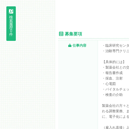
検
索
履
歴
0
募集要項
件
仕事内容
・臨床研究セン
・治験専門クリ
【具体的には】
・製薬会社との
・報告書作成
・採血、注射
・心電図
・バイタルチェ
・検査の介助
製薬会社の方々
わる調整業務、
に、電子化によ
（雇入れ直後）