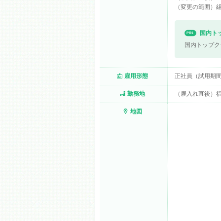
（変更の範囲）
国内ト
PR1
国内トップク
雇用形態
正社員（試用期間
勤務地
（雇入れ直後）福
地図