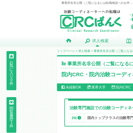
事業所名非公開（ご覧になるには転職相談へのお申...
求人検索
求人検索
トップページ
>
求人検索
>
事業所名非公開（ご覧になる
お
事業所名非公開（ご覧になる
気
に
入
院内CRC・院内治験コーデ
り
0
件
未経験OK
業界大手
院内CRC
治験専門施設での治験コーディネ
閲
覧
履
➊
国内トップクラスの治験専
PR
歴
1
件