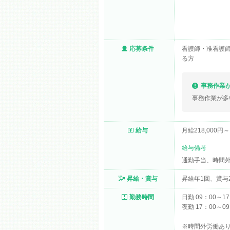
応募条件
看護師・准看護
る方
事務作業
事務作業が多
給与
月給218,000円～
給与備考
通勤手当、時間
昇給・賞与
昇給年1回、賞与
勤務時間
日勤 09：00～17
夜勤 17：00～09
※時間外労働あり