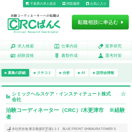
千葉県の求人状況
閲覧履歴
お気に入り
求人検索
求人検索
仕事内容
仕事内容
業界研究
業界研究
経験資格
経験資格
書類作成
書類作成
選考対策
選考対策
募集の詳細
クチコミ
分析
AI
説明会情報
シミックヘルスケア・インスティテュート株式
会社
治験コーディネーター（CRC）/木更津市 ※経験
者
本社所在地:
東京都港区芝浦1-1-1 BLUE FRONT SHIBAURA TOWER S