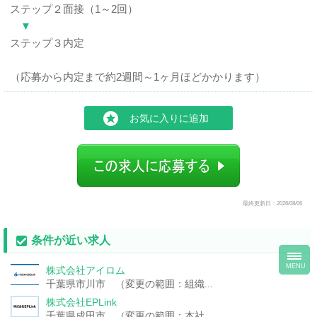
ステップ２面接（1～2回）
▼
ステップ３内定
（応募から内定まで約2週間～1ヶ月ほどかかります）
お気に入りに追加
最終更新日：2026/08/06
条件が近い求人
toggl
navig
MENU
株式会社アイロム
千葉県市川市 （変更の範囲：組織...
株式会社EPLink
千葉県成田市 （変更の範囲：本社...