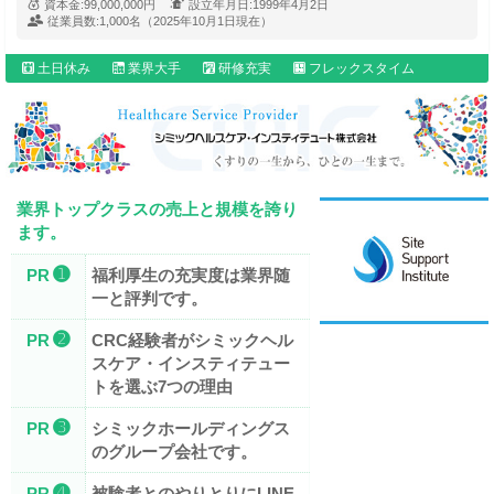
資本金:
99,000,000円
設立年月日:
1999年4月2日
従業員数:
1,000名（2025年10月1日現在）
土日休み
業界大手
研修充実
フレックスタイム
業界トップクラスの売上と規模を誇り
ます。
➊
PR
福利厚生の充実度は業界随
一と評判です。
➋
PR
CRC経験者がシミックヘル
スケア・インスティテュー
トを選ぶ7つの理由
➌
PR
シミックホールディングス
のグループ会社です。
➍
PR
被験者とのやりとりにLINE