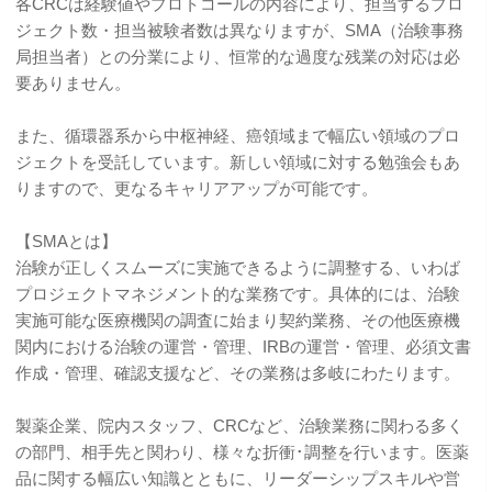
各CRCは経験値やプロトコールの内容により、担当するプロ
ジェクト数・担当被験者数は異なりますが、SMA（治験事務
局担当者）との分業により、恒常的な過度な残業の対応は必
要ありません。
また、循環器系から中枢神経、癌領域まで幅広い領域のプロ
ジェクトを受託しています。新しい領域に対する勉強会もあ
りますので、更なるキャリアアップが可能です。
【SMAとは】
治験が正しくスムーズに実施できるように調整する、いわば
プロジェクトマネジメント的な業務です。具体的には、治験
実施可能な医療機関の調査に始まり契約業務、その他医療機
関内における治験の運営・管理、IRBの運営・管理、必須文書
作成・管理、確認支援など、その業務は多岐にわたります。
製薬企業、院内スタッフ、CRCなど、治験業務に関わる多く
の部門、相手先と関わり、様々な折衝･調整を行います。医薬
品に関する幅広い知識とともに、リーダーシップスキルや営