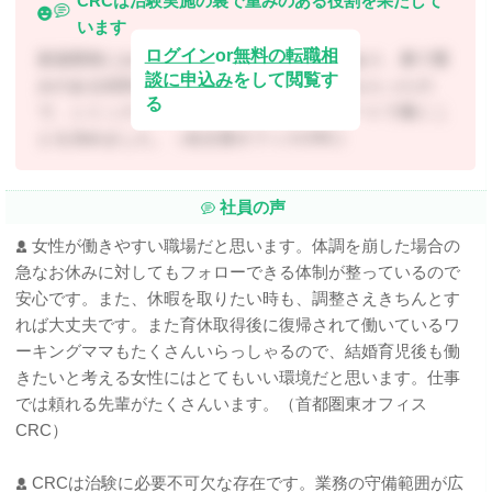
CRCは治験実施の裏で重みのある役割を果たして
います
ログイン
or
無料の転職相
新薬開発において「治験」がとても重要であり、裏で重
談に申込み
をして閲覧す
みのある役割を果たしていることを教えてもらったの
る
で、シミックヘルスケア・インスティテュートで働くこ
とを決めました。（名古屋オフィスCRC）
社員の声
女性が働きやすい職場だと思います。体調を崩した場合の
急なお休みに対してもフォローできる体制が整っているので
安心です。また、休暇を取りたい時も、調整さえきちんとす
れば大丈夫です。また育休取得後に復帰されて働いているワ
ーキングママもたくさんいらっしゃるので、結婚育児後も働
きたいと考える女性にはとてもいい環境だと思います。仕事
では頼れる先輩がたくさんいます。（首都圏東オフィス
CRC）
CRCは治験に必要不可欠な存在です。業務の守備範囲が広