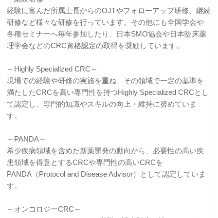
経験に富んだ所属上長からのOJTやフォローアップ研修、継続
研修など様々な研修を行っています。その他にも全国学会や
各種セミナーへ毎年参加したり、日本SMO協会や日本臨床薬
理学会などのCRC資格認定の取得を奨励しています。
～Highly Specialized CRC～
現場での経験や研修の実施を重ね、その領域で一定の基準を
満たしたCRCを高い専門性を持つHighly Specialized CRCとし
て認定し、専門的知識やスキルの向上・維持に努めていま
す。
～PANDA～
希少疾病領域を含めた新薬開発の動向から、必要性の高い疾
患領域を得意とするCRCや専門性の高いCRCを
PANDA（Protocol and Disease Advisor）として認定していま
す。
～オンコロジーCRC～