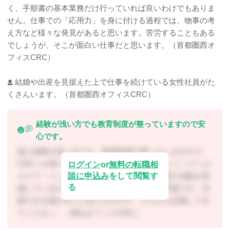
く、手順書の基本業務だけ行っていれば良いわけでもありま
せん。仕事での「応用力」を身に付ける過程では、物事の考
え方など様々な発見があると思います。苦労することもある
でしょうが、そこが面白い仕事だと思います。（首都圏西オ
フィスCRC）
結婚や出産を見据えた上で仕事を続けている女性社員がた
くさんいます。（首都圏西オフィスCRC）
経験が浅い方でも教育制度が整っていますので安
心です。
仮に経験が浅い方でも、教育制度が整っていますので、
CRCへの第一歩を踏み出してほしいです。シミックヘル
ログイン
or
無料の転職相
談に申込み
をして閲覧す
スケア・インスティテュートでは様々な疾患の治験を実
る
施しているので、知識の幅を広げることが可能です。活
躍できる場が大いにありますので、どんどん応募してき
てください。（岡山オフィスCRC）