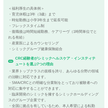
＜福利厚生の具体例＞
・育児休暇は3年（3歳）まで
・時短勤務は小学3年生まで延長可能
・フレックスタイム制
・復職後は時間短縮勤務、ケアリーヴ（1時間単位でと
れる有給）
・産業医によるカウンセリング
・シミックグループ健康保険組合
CRC経験者がシミックヘルスケア・インスティテ
PR2
ュートを選ぶ7つの理由
・業界トップクラスの規模を誇り、あらゆる分野の領域
の治験に対応できます。
・SMA/CRCとの明確な分業制をとっており被験者への
対応に集中することができます。
・臨床開発のシミックを擁するシミックホールディング
スのグループ企業です。
・全国に拠点を有しているため、本人希望による転勤