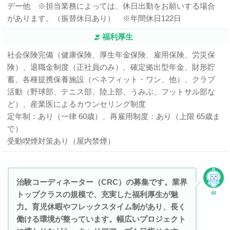
デー他 ※担当業務によっては、休日出勤をお願いする場合
があります。（振替休日あり） ※年間休日122日
福利厚生
社会保険完備（健康保険、厚生年金保険、雇用保険、労災保
険）、退職金制度（正社員のみ）、確定拠出型年金、財形貯
蓄、各種提携保養施設（ベネフィット・ワン、他）、クラブ
活動（野球部、テニス部、陸上部、うみぶ、フットサル部な
ど）、産業医によるカウンセリング制度
定年制：あり（一律 60歳）、再雇用制度：あり（上限 65歳ま
で）
受動喫煙対策あり（屋内禁煙）
治験コーディネーター（CRC）の募集です。業界
トップクラスの規模で、充実した福利厚生が魅
AI
力。育児休暇やフレックスタイム制があり、長く
働ける環境が整っています。幅広いプロジェクト