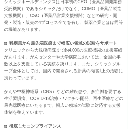
シミックホールディングスは日本初のCRO（医薬品開発業務
受託機関）であるシミックだけでなく、CDMO（医薬品製造
支援機関）、CSO（医薬品営業支援機関）などの研究・開
発・製造・販売の4プロセス全てを有し、製薬企業とほぼ同等
の機能があります。
難疾患から最先端医療まで幅広い領域の試験をサポート
クリニックから大規模病院まで約4,000の医療機関の支援実績
があります。がんセンターや大学病院においては、全国の半
数以上を支援している実績を誇ります。また、シミックグル
ープ全体としては、国内で開発される新薬の8割以上の治験に
携わっています。
がんや中枢神経系（CNS）などの難疾患や、多症例を要する
生活習慣病、COVID-19治療・ワクチン開発、再生医療などの
最先端医療にいたるまで、幅広い領域の試験に対応する支援
体制を整えています。
徹底したコンプライアンス