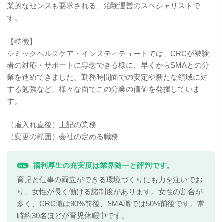
業的なセンスも要求される、治験運営のスペシャリストで
す。
【特徴】
シミックヘルスケア・インスティテュートでは、CRCが被験
者の対応・サポートに専念できる様に、早くからSMAとの分
業を進めてきました。勤務時間面での安定や新たな領域に対
する勉強など、様々な面でこの分業の価値を発揮していま
す。
（雇入れ直後）上記の業務
（変更の範囲）会社の定める職務
福利厚生の充実度は業界随一と評判です。
PR1
育児と仕事の両立ができる環境づくりにも力を注いでお
り、女性が長く働ける諸制度があります。女性の割合が
多く、CRC職は90%前後、SMA職では50%前後です。常
時約30名ほどが育児休暇中です。