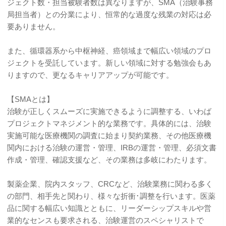
ジェクト数・担当被験者数は異なりますが、SMA（治験事務
局担当者）との分業により、恒常的な過度な残業の対応は必
要ありません。
また、循環器系から中枢神経、癌領域まで幅広い領域のプロ
ジェクトを受託しています。新しい領域に対する勉強会もあ
りますので、更なるキャリアアップが可能です。
【SMAとは】
治験が正しくスムーズに実施できるように調整する、いわば
プロジェクトマネジメント的な業務です。具体的には、治験
実施可能な医療機関の調査に始まり契約業務、その他医療機
関内における治験の運営・管理、IRBの運営・管理、必須文書
作成・管理、確認支援など、その業務は多岐にわたります。
製薬企業、院内スタッフ、CRCなど、治験業務に関わる多く
の部門、相手先と関わり、様々な折衝･調整を行います。医薬
品に関する幅広い知識とともに、リーダーシップスキルや営
業的なセンスも要求される、治験運営のスペシャリストで