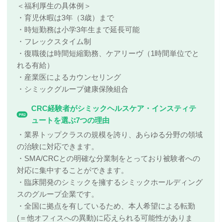
＜福利厚生の具体例＞
・育児休暇は3年（3歳）まで
・時短勤務は小学3年生まで延長可能
・フレックスタイム制
・復職後は時間短縮勤務、ケアリーヴ（1時間単位でと
れる有給）
・産業医によるカウンセリング
・シミックグループ健康保険組合
CRC経験者がシミックヘルスケア・インスティテ
PR2
ュートを選ぶ7つの理由
・業界トップクラスの規模を誇り、あらゆる分野の領域
の治験に対応できます。
・SMA/CRCとの明確な分業制をとっており被験者への
対応に集中することができます。
・臨床開発のシミックを擁するシミックホールディング
スのグループ企業です。
・全国に拠点を有しているため、本人希望による転勤
(＝他オフィスへの異動)に応えられる可能性がありま