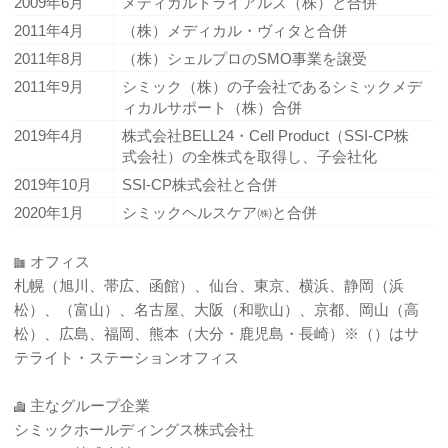
2009年6月
メディカルトライアルズ（株）と合併
2011年4月
（株）メディカル・ヴィタと合併
2011年8月
（株）シェルプロのSMO事業を譲受
2011年9月
シミック（株）の子会社であるシミックメデ
ィカルサポート（株）合併
2019年4月
株式会社BELL24・Cell Product（SSI-CP株
式会社）の全株式を取得し、子会社化
2019年10月
SSI-CP株式会社と合併
2020年1月
シミックヘルスケア㈱と合併
オフィス
札幌（旭川、帯広、函館）、仙台、東京、横浜、静岡（浜
松）、（富山）、名古屋、大阪（和歌山）、京都、岡山（高
松）、広島、福岡、熊本（大分・鹿児島・長崎）※（）はサ
テライト・ステーションオフィス
主なグループ企業
シミックホールディングス株式会社