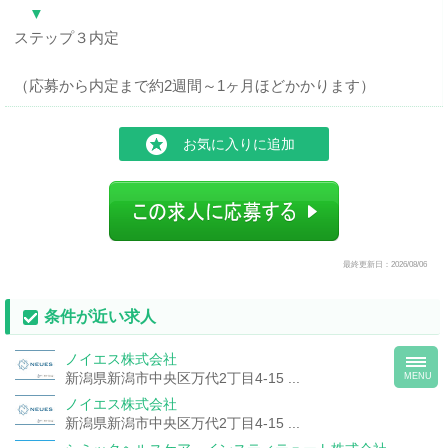
▼
ステップ３内定
（応募から内定まで約2週間～1ヶ月ほどかかります）
お気に入りに追加
最終更新日：2026/08/06
条件が近い求人
toggl
ノイエス株式会社
navig
新潟県新潟市中央区万代2丁目4-15 ...
MENU
ノイエス株式会社
新潟県新潟市中央区万代2丁目4-15 ...