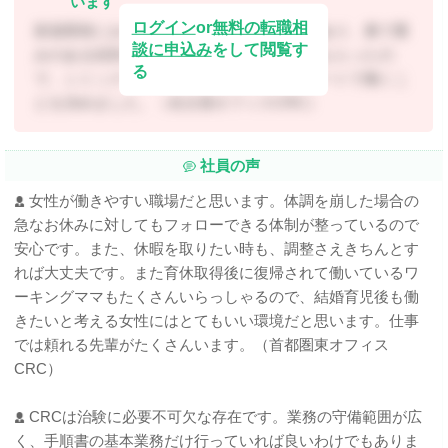
います
ログイン
or
無料の転職相
新薬開発において「治験」がとても重要であり、裏で重
談に申込み
をして閲覧す
みのある役割を果たしていることを教えてもらったの
る
で、シミックヘルスケア・インスティテュートで働くこ
とを決めました。（名古屋オフィスCRC）
社員の声
女性が働きやすい職場だと思います。体調を崩した場合の
急なお休みに対してもフォローできる体制が整っているので
安心です。また、休暇を取りたい時も、調整さえきちんとす
れば大丈夫です。また育休取得後に復帰されて働いているワ
ーキングママもたくさんいらっしゃるので、結婚育児後も働
きたいと考える女性にはとてもいい環境だと思います。仕事
では頼れる先輩がたくさんいます。（首都圏東オフィス
CRC）
CRCは治験に必要不可欠な存在です。業務の守備範囲が広
く、手順書の基本業務だけ行っていれば良いわけでもありま