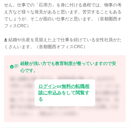
せん。仕事での「応用力」を身に付ける過程では、物事の考
え方など様々な発見があると思います。苦労することもある
でしょうが、そこが面白い仕事だと思います。（首都圏西オ
フィスCRC）
結婚や出産を見据えた上で仕事を続けている女性社員がた
くさんいます。（首都圏西オフィスCRC）
経験が浅い方でも教育制度が整っていますので安
心です。
仮に経験が浅い方でも、教育制度が整っていますので、
CRCへの第一歩を踏み出してほしいです。シミックヘル
ログイン
or
無料の転職相
談に申込み
をして閲覧す
スケア・インスティテュートでは様々な疾患の治験を実
る
施しているので、知識の幅を広げることが可能です。活
躍できる場が大いにありますので、どんどん応募してき
てください。（岡山オフィスCRC）