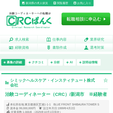
新潟県の求人状況
閲覧履歴
お気に入り
求人検索
求人検索
仕事内容
仕事内容
業界研究
業界研究
経験資格
経験資格
書類作成
書類作成
選考対策
選考対策
募集の詳細
クチコミ
分析
AI
説明会情報
シミックヘルスケア・インスティテュート株式
会社
治験コーディネーター（CRC）/新潟市 ※経験者
本社所在地:
東京都港区芝浦1-1-1 BLUE FRONT SHIBAURA TOWER S
資本金:
99,000,000円
設立年月日:
1999年4月2日
従業員数:
1,000名（2025年10月1日現在）