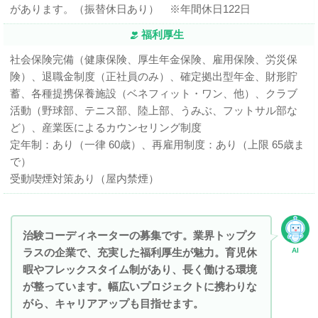
があります。（振替休日あり） ※年間休日122日
福利厚生
社会保険完備（健康保険、厚生年金保険、雇用保険、労災保
険）、退職金制度（正社員のみ）、確定拠出型年金、財形貯
蓄、各種提携保養施設（ベネフィット・ワン、他）、クラブ
活動（野球部、テニス部、陸上部、うみぶ、フットサル部な
ど）、産業医によるカウンセリング制度
定年制：あり（一律 60歳）、再雇用制度：あり（上限 65歳ま
で）
受動喫煙対策あり（屋内禁煙）
治験コーディネーターの募集です。業界トップク
ラスの企業で、充実した福利厚生が魅力。育児休
AI
暇やフレックスタイム制があり、長く働ける環境
が整っています。幅広いプロジェクトに携わりな
がら、キャリアアップも目指せます。