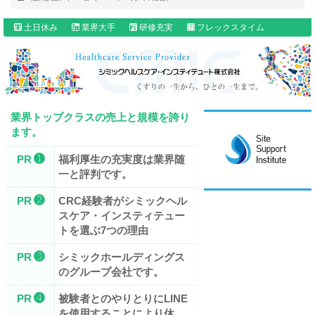
土日休み
業界大手
研修充実
フレックスタイム
業界トップクラスの売上と規模を誇り
ます。
➊
PR
福利厚生の充実度は業界随
一と評判です。
➋
PR
CRC経験者がシミックヘル
スケア・インスティテュー
トを選ぶ7つの理由
➌
PR
シミックホールディングス
のグループ会社です。
➍
PR
被験者とのやりとりにLINE
を使用することにより休