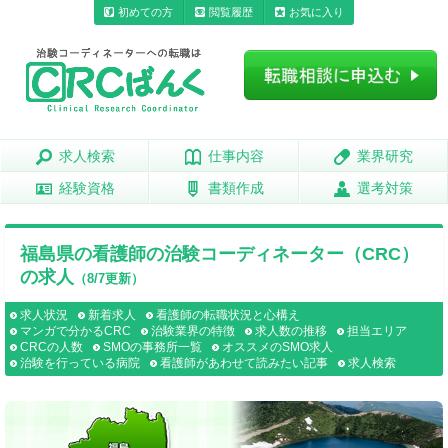
初めての方
閲覧履歴
お気に入り
求人検索
求人検索
仕事内容
仕事内容
業界研究
業界研究
経験資格
経験資格
書類作成
書類作成
選考対策
選考対策
福島県の看護師の治験コーディネーター（CRC）
の求人
（8/7更新）
求人状況
新着求人
看護師の転職状況と心構え
マンガで分かるCRC
治験業界の特徴
求人数の推移
担当エリア
CRCの人数
SMOの事務所一覧
オススメのSMO求人
治験を行っている病院
看護師があわせて読みたい記事
求人検索