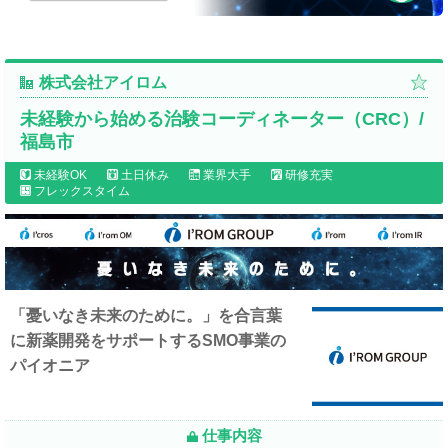
株式会社アイロム
未経験から始める治験コーディネーター（CRC）/
福島市
未経験OK
土日休み
業界大手
研修充実
フレックスタイム
「憂いなき未来のために。」を合言葉
に新薬開発をサポートするSMO事業の
パイオニア
仕事内容