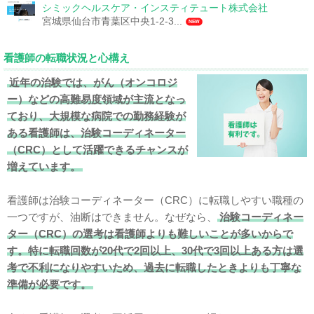
シミックヘルスケア・インスティテュート株式会社
宮城県仙台市青葉区中央1-2-3...
NEW
看護師の転職状況と心構え
近年の治験では、がん（オンコロジ
ー）などの高難易度領域が主流となっ
ており、大規模な病院での勤務経験が
ある看護師は、治験コーディネーター
（CRC）として活躍できるチャンスが
増えています。
看護師は治験コーディネーター（CRC）に転職しやすい職種の
一つですが、油断はできません。なぜなら、
治験コーディネー
ター（CRC）の選考は看護師よりも難しいことが多いからで
す。特に転職回数が20代で2回以上、30代で3回以上ある方は選
考で不利になりやすいため、過去に転職したときよりも丁寧な
準備が必要です。