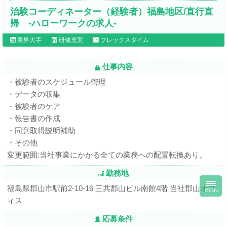
治験コーディネーター（経験者）福島地区/直行直
帰 -ハローワークの求人-
業界大手
研修充実
フレックスタイム
仕事内容
・被験者のスケジュール管理
・データの収集
・被験者のケア
・報告書の作成
・同意取得説明補助
・その他
変更範囲:当社事業にかかる全ての業務への配置転換あり。
勤務地
toggl
福島県郡山市駅前2-10-16 三共郡山ビル南館4階 当社郡山オフ
navig
MENU
ィス
応募条件