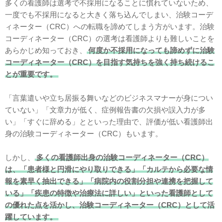
多くの看護師は選考で不採用になることに慣れていないため、
一度でも不採用になると大きく落ち込んでしまい、治験コーデ
ィネーター（CRC）への転職を諦めてしまう方がいます。治験
コーディネーター（CRC）の選考は看護師よりも難しいことを
あらかじめ知っておき、
何度か不採用になっても諦めずに治験
コーディネーター（CRC）を目指す気持ちを強く持ち続けるこ
とが重要です。
「言葉遣いや立ち居振る舞いなどのビジネスマナーが身につい
ていない」「文章力が低く、症例報告書の欠損や誤入力が多
い」「すぐに辞める」とといった理由で、評価が低い看護師出
身の治験コーディネーター（CRC）もいます。
しかし、
多くの看護師出身の治験コーディネーター（CRC）
は、「患者様と円滑にやり取りできる」「カルテから必要な情
報を素早く抽出できる」「病院内の役割分担や連携を把握して
いる」「疾患の特徴や治療法に詳しい」といった看護師として
の優れた点を活かし、治験コーディネーター（CRC）として活
躍しています。